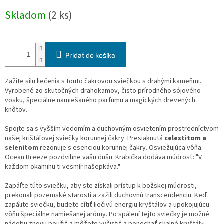
Jednotková
Skladom
(2 ks)
cena:
Pridať do košíka
Zažite silu liečenia s touto čakrovou sviečkou s drahými kameňmi.
Vyrobené zo skutočných drahokamov, čisto prírodného sójového
vosku, špeciálne namiešaného parfumu a magických drevených
knôtov.
Spojte sa s vyšším vedomím a duchovným osvietením prostredníctvom
našej krištáľovej sviečky korunnej čakry. Presiaknutá
celestitom a
selenitom
rezonuje s esenciou korunnej čakry. Osviežujúca vôňa
Ocean Breeze pozdvihne vašu dušu. Krabička dodáva múdrosť: "V
každom okamihu ti vesmír našepkáva."
Zapáľte túto sviečku, aby ste získali prístup k božskej múdrosti,
prekonali pozemské starosti a zažili duchovnú transcendenciu. Keď
zapálite sviečku, budete cítiť liečivú energiu kryštálov a upokojujúcu
vôňu špeciálne namiešanej arómy. Po spálení tejto sviečky je možné