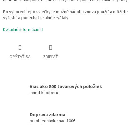
nádobu znovu použiť a môžete vyčistiť a ponechať skalné kryštály.
Po vyhorení tejto sviečky je možné nádobu znova použiť a môžete
vyčistiť a ponechať skalné kryštály.
Detailné informácie
OPÝTAŤ SA
ZDIEĽAŤ
Viac ako 800 tovarových položiek
ihneď k odberu
Doprava zdarma
pri objednávke nad 100€