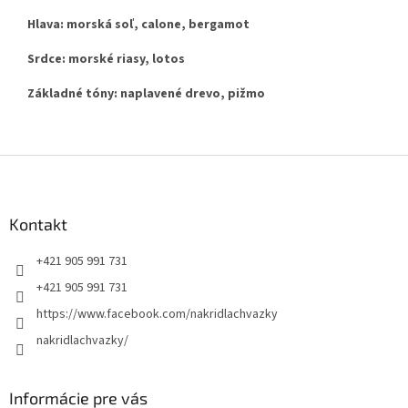
Hlava: morská soľ, calone, bergamot
Srdce: morské riasy, lotos
Základné tóny: naplavené drevo, pižmo
Z
á
p
ä
Kontakt
t
+421 905 991 731
i
e
+421 905 991 731
https://www.facebook.com/nakridlachvazky
nakridlachvazky/
Informácie pre vás