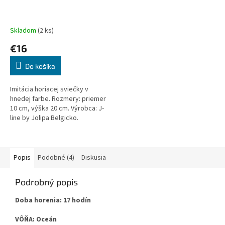
Skladom
(2 ks)
€16
Do košíka
Imitácia horiacej sviečky v
hnedej farbe. Rozmery: priemer
10 cm, výška 20 cm. Výrobca: J-
line by Jolipa Belgicko.
Popis
Podobné (4)
Diskusia
Podrobný popis
Doba horenia: 17 hodín
VÔŇA: Oceán