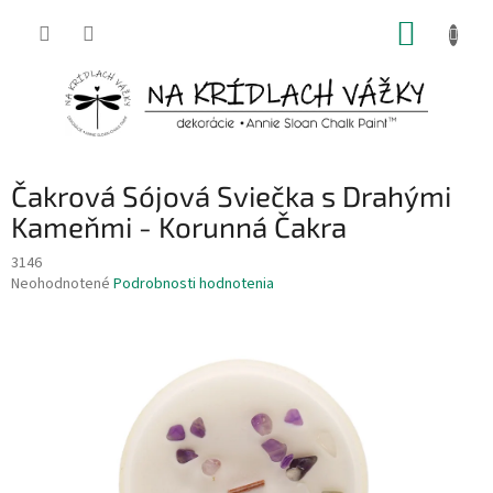
Prejsť
NÁKUP
na
obsah
KOŠÍK
Čakrová Sójová Sviečka s Drahými
Kameňmi - Korunná Čakra
3146
Priemerné
Neohodnotené
Podrobnosti hodnotenia
hodnotenie
produktu
je
0,0
z
5
hviezdičiek.