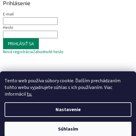
Prihlásenie
E-mail
Heslo
PRIHLÁSIŤ SA
Nová registrácia
Zabudnuté heslo
Tento web používa súbory cookie. Ďalším prechádzaním
tohto webu vyjadrujete súhlas s ich používaním. Viac
informácií
tu.
Vytvoril Shoptet
Nastavenie
Copyright 2026
Na krídlach vážky
. Všetky práva vyhradené.
Upraviť
Súhlasím
nastavenie cookies