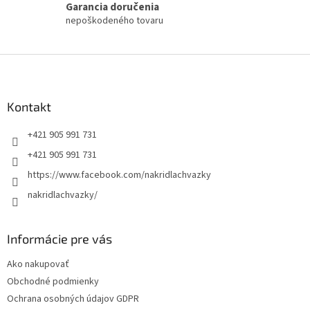
Garancia doručenia
nepoškodeného tovaru
Z
á
p
ä
Kontakt
t
+421 905 991 731
i
e
+421 905 991 731
https://www.facebook.com/nakridlachvazky
nakridlachvazky/
Informácie pre vás
Ako nakupovať
Obchodné podmienky
Ochrana osobných údajov GDPR