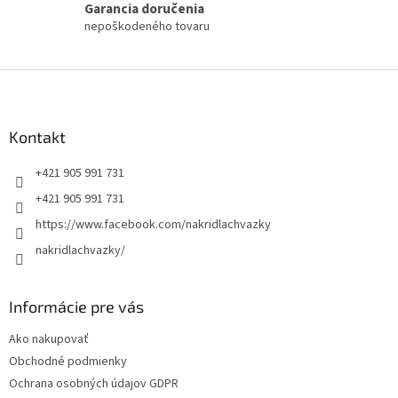
Garancia doručenia
nepoškodeného tovaru
Z
á
p
ä
Kontakt
t
+421 905 991 731
i
e
+421 905 991 731
https://www.facebook.com/nakridlachvazky
nakridlachvazky/
Informácie pre vás
Ako nakupovať
Obchodné podmienky
Ochrana osobných údajov GDPR