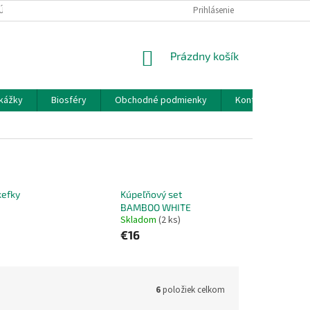
ÚDAJOV GDPR
AKO SA K NÁM DOSTANETE/ MAPA
Prihlásenie
NÁKUPNÝ
Prázdny košík
KOŠÍK
kážky
Biosféry
Obchodné podmienky
Kontakty
O
kefky
Kúpeľňový set
BAMBOO WHITE
Skladom
(2 ks)
€16
6
položiek celkom