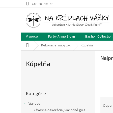
Prejsť
+421 905 991 731
na
obsah
Vianoce
Farby Annie Sloan
Bastion Collection
Domov
Dekorácie, nábytok
Kúpelňa
Najpr
Kúpelňa
B
o
Preskočiť
č
Kategórie
kategórie
n
R
ý
Vianoce
a
Odpor
p
Závesné dekorácie, vianočné gule
d
a