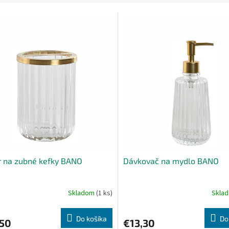
r na zubné kefky BANO
Dávkovač na mydlo BANO
Skladom
(1 ks)
Skla
Do košíka
Do
,50
€13,30