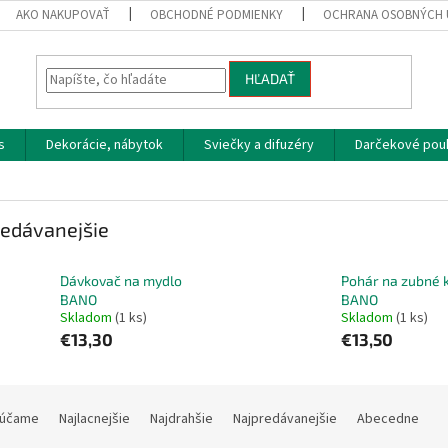
AKO NAKUPOVAŤ
OBCHODNÉ PODMIENKY
OCHRANA OSOBNÝCH 
HĽADAŤ
s
Dekorácie, nábytok
Sviečky a difuzéry
Darčekové pou
edávanejšie
Dávkovač na mydlo
Pohár na zubné 
BANO
BANO
Skladom
(1 ks)
Skladom
(1 ks)
€13,30
€13,50
účame
Najlacnejšie
Najdrahšie
Najpredávanejšie
Abecedne