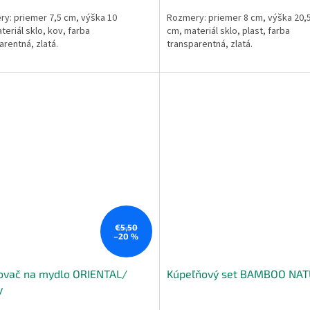
y: priemer 7,5 cm, výška 10
Rozmery: priemer 8 cm, výška 20,
teriál sklo, kov, farba
cm, materiál sklo, plast, farba
arentná, zlatá.
transparentná, zlatá.
€5,50
–20 %
ovač na mydlo ORIENTAL/
Kúpeľňový set BAMBOO NA
y