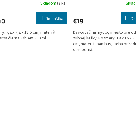
Skladom
(2 ks)
Skla
Do košíka
Do
40
€19
y: 7,2 x 7,2 x 18,5 cm, materiál
Dávkovač na mydlo, miesto pre od
farba čierna. Objem 350 ml.
zubnej kefky. Rozmery: 18 x 16 x 3
cm, materiál bambus, farba prírod
strieborná.
O
v
l
á
d
a
c
i
e
p
r
v
k