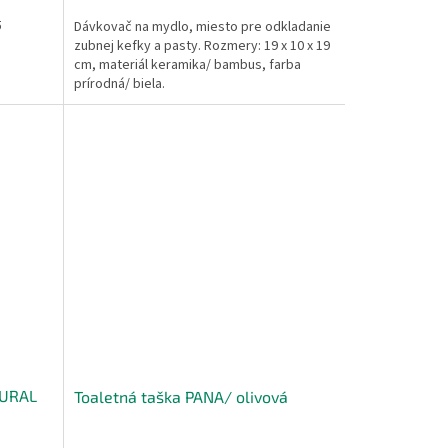
5
Dávkovač na mydlo, miesto pre odkladanie
zubnej kefky a pasty. Rozmery: 19 x 10 x 19
cm, materiál keramika/ bambus, farba
prírodná/ biela.
TURAL
Toaletná taška PANA/ olivová