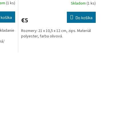
dom
(1 ks)
Skladom
(1 ks)
 košíka
Do košíka
€5
kladanie
Rozmery: 21 x 10,5 x 12 cm, zips. Materiál
polyester, farba olivová.
ná/