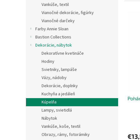
e
Vankúše, textil
n
V
n
e
Vianočné dekorácie, figúrky
ý
i
l
Vianočné darčeky
p
e
Farby Annie Sloan
i
p
Bastion Collections
s
r
p
o
Dekorácie, nábytok
r
d
Dekoratívne kvetináče
o
u
Hodiny
d
k
Svietniky, lampáše
u
t
Vázy, nádoby
k
o
t
Dekorácie, doplnky
v
o
Kuchyňa a jedáleň
Pohá
v
Kúpelňa
Lampy, svietidlá
Nábytok
Vankúše, koše, textil
Obrazy, rámy, fotorámiky
€13