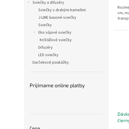
Sviečky a difuzéry
Rozmer
Sviečky s drahými kameňmi
cm, ma
J-LINE luxusné sviečky
transp
Sviečky
Eko sójové sviečky
Krištáľové sviečky
Difuzéry
LED sviečky
Darčekové poukážky
Prijímame online platby
Dávk
čiern
Cena