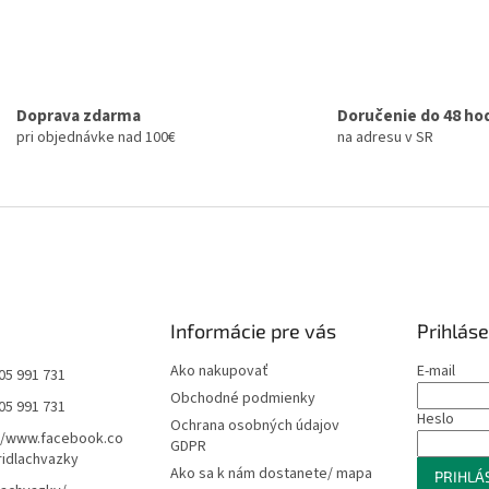
Doprava zdarma
Doručenie do 48 ho
pri objednávke nad 100€
na adresu v SR
Informácie pre vás
Prihláse
Ako nakupovať
E-mail
05 991 731
Obchodné podmienky
05 991 731
Heslo
Ochrana osobných údajov
//www.facebook.co
GDPR
idlachvazky
Ako sa k nám dostanete/ mapa
PRIHLÁS