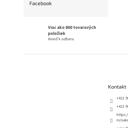
Facebook
Viac ako 800 tovarových
položiek
ihneď k odberu
Z
á
p
ä
t
Kontakt
i
e
+421 9
+421 9
https:
m/nakr