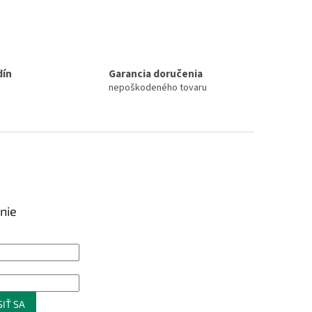
dín
Garancia doručenia
nepoškodeného tovaru
nie
IŤ SA