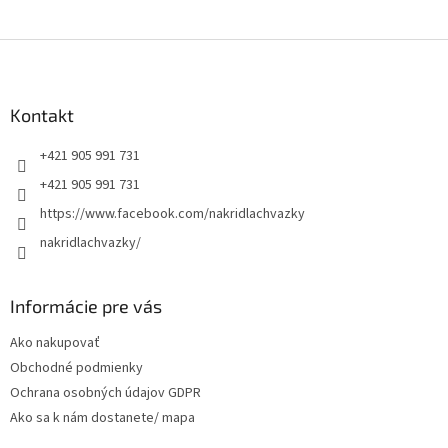
Z
á
p
ä
Kontakt
t
+421 905 991 731
i
e
+421 905 991 731
https://www.facebook.com/nakridlachvazky
nakridlachvazky/
Informácie pre vás
Ako nakupovať
Obchodné podmienky
Ochrana osobných údajov GDPR
Ako sa k nám dostanete/ mapa