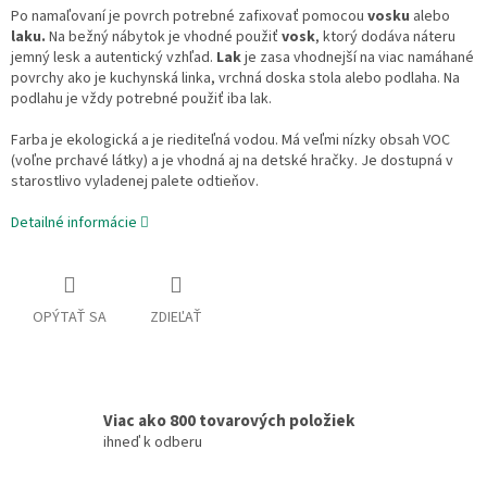
Po namaľovaní je povrch potrebné zafixovať pomocou
vosku
alebo
laku.
Na bežný nábytok je vhodné použiť
vosk
, ktorý dodáva náteru
jemný lesk a autentický vzhľad.
Lak
je zasa vhodnejší na viac namáhané
povrchy ako je kuchynská linka, vrchná doska stola alebo podlaha. Na
podlahu je vždy potrebné použiť iba lak.
Farba je ekologická a je riediteľná vodou. Má veľmi nízky obsah VOC
(voľne prchavé látky) a je vhodná aj na detské hračky. Je dostupná v
starostlivo vyladenej palete odtieňov.
Detailné informácie
OPÝTAŤ SA
ZDIEĽAŤ
Viac ako 800 tovarových položiek
ihneď k odberu