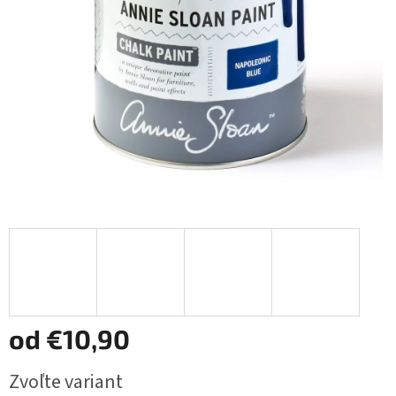
od
€10,90
Jednotková
Zvoľte variant
cena: