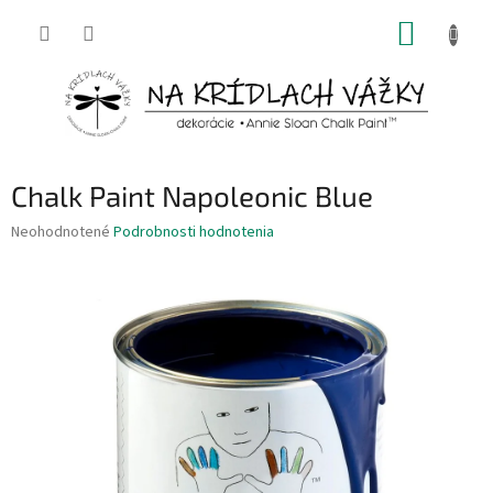
Prejsť
NÁKUP
na
obsah
KOŠÍK
Chalk Paint Napoleonic Blue
Priemerné
Neohodnotené
Podrobnosti hodnotenia
hodnotenie
produktu
je
0,0
z
5
hviezdičiek.