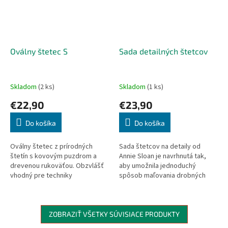
Oválny štetec S
Sada detailných štetcov
Skladom
(2 ks)
Skladom
(1 ks)
€22,90
€23,90
Do košíka
Do košíka
Oválny štetec z prírodných
Sada štetcov na detaily od
štetín s kovovým puzdrom a
Annie Sloan je navrhnutá tak,
drevenou rukoväťou. Obzvlášť
aby umožnila jednoduchý
vhodný pre techniky
spôsob maľovania drobných
patinovania, pretože zanecháva
detailov a ornamentov. Poľahky
viditeľné ťahy štetca, ktoré sú
namaľujete rôzne vzory, čiarky,
práve...
vlnky,...
ZOBRAZIŤ VŠETKY SÚVISIACE PRODUKTY