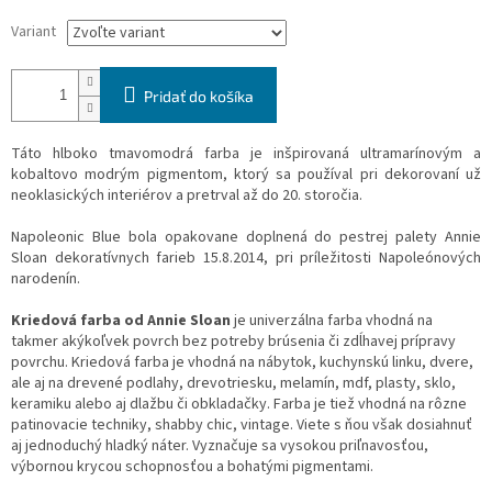
Variant
Pridať do košíka
Táto hlboko tmavomodrá farba je inšpirovaná ultramarínovým a
kobaltovo modrým pigmentom, ktorý sa používal pri dekorovaní už
neoklasických interiérov a pretrval až do 20. storočia.
Napoleonic Blue bola opakovane doplnená do pestrej palety Annie
Sloan dekoratívnych farieb 15.8.2014, pri príležitosti Napoleónových
narodenín.
Kriedová farba od Annie Sloan
je univerzálna farba vhodná na
takmer akýkoľvek povrch bez potreby brúsenia či zdĺhavej prípravy
povrchu. Kriedová farba je vhodná na nábytok, kuchynskú linku, dvere,
ale aj na drevené podlahy, drevotriesku, melamín, mdf, plasty, sklo,
keramiku alebo aj dlažbu či obkladačky. Farba je tiež vhodná na rôzne
patinovacie techniky, shabby chic, vintage. Viete s ňou však dosiahnuť
aj jednoduchý hladký náter. Vyznačuje sa vysokou priľnavosťou,
výbornou krycou schopnosťou a bohatými pigmentami.