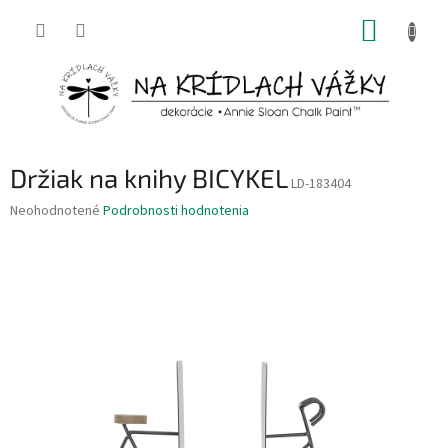
Prejsť
NÁKUP
na
obsah
KOŠÍK
Držiak na knihy BICYKEL
LD-183404
Priemerné
Neohodnotené
Podrobnosti hodnotenia
hodnotenie
produktu
je
0,0
z
5
hviezdičiek.