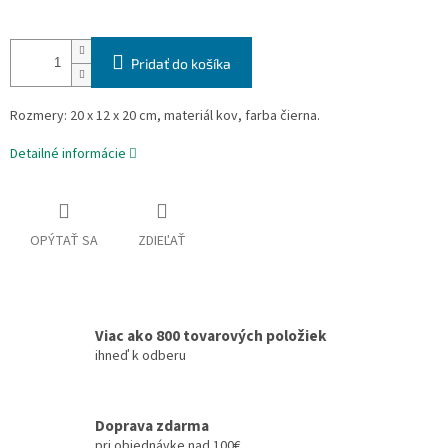
Pridať do košíka
Rozmery: 20 x 12 x 20 cm, materiál kov, farba čierna.
Detailné informácie
OPÝTAŤ SA
ZDIEĽAŤ
Viac ako 800 tovarových položiek
ihneď k odberu
Doprava zdarma
pri objednávke nad 100€