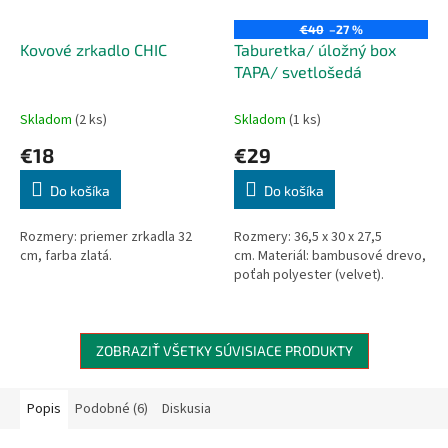
€40
–27 %
Kovové zrkadlo CHIC
Taburetka/ úložný box
TAPA/ svetlošedá
Skladom
(2 ks)
Skladom
(1 ks)
€18
€29
Do košíka
Do košíka
Rozmery: priemer zrkadla 32
Rozmery: 36,5 x 30 x 27,5
cm, farba zlatá.
cm. Materiál: bambusové drevo,
poťah polyester (velvet).
ZOBRAZIŤ VŠETKY SÚVISIACE PRODUKTY
Popis
Podobné (6)
Diskusia