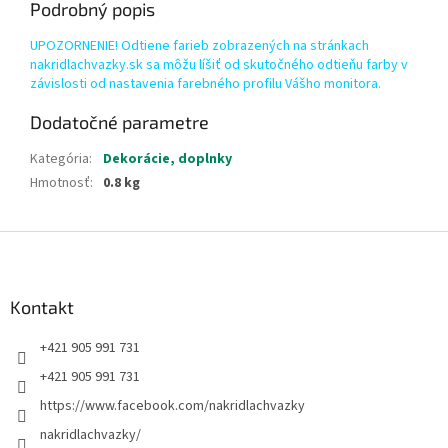
Podrobný popis
UPOZORNENIE! Odtiene farieb zobrazených na stránkach
nakridlachvazky.sk sa môžu líšiť od skutočného odtieňu farby v
závislosti od nastavenia farebného profilu Vášho monitora.
Dodatočné parametre
Kategória
:
Dekorácie, doplnky
Hmotnosť
:
0.8 kg
Z
á
p
ä
Kontakt
t
+421 905 991 731
i
e
+421 905 991 731
https://www.facebook.com/nakridlachvazky
nakridlachvazky/