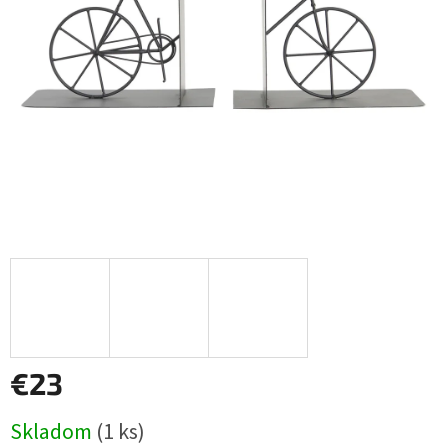
€23
Jednotková
Skladom
(1 ks)
cena: