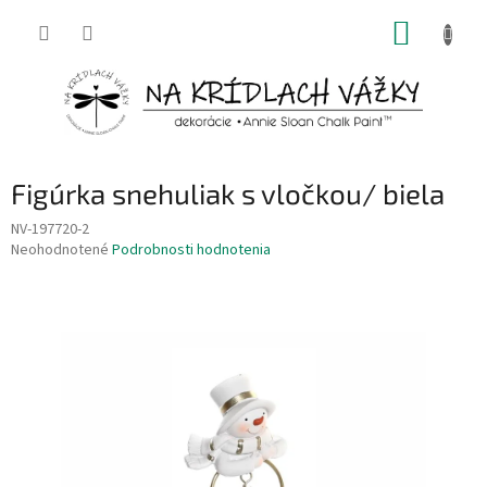
Prejsť
NÁKUP
na
obsah
KOŠÍK
Figúrka snehuliak s vločkou/ biela
NV-197720-2
Priemerné
Neohodnotené
Podrobnosti hodnotenia
hodnotenie
produktu
je
0,0
z
5
hviezdičiek.