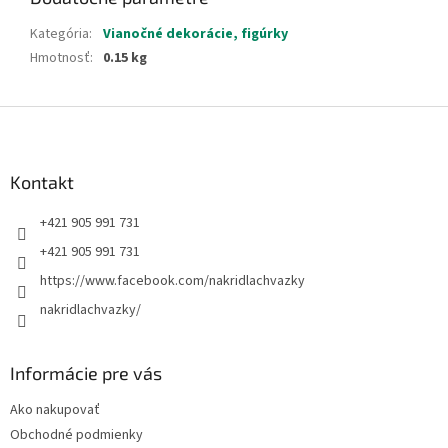
Kategória
:
Vianočné dekorácie, figúrky
Hmotnosť
:
0.15 kg
Z
á
p
ä
Kontakt
t
+421 905 991 731
i
e
+421 905 991 731
https://www.facebook.com/nakridlachvazky
nakridlachvazky/
Informácie pre vás
Ako nakupovať
Obchodné podmienky