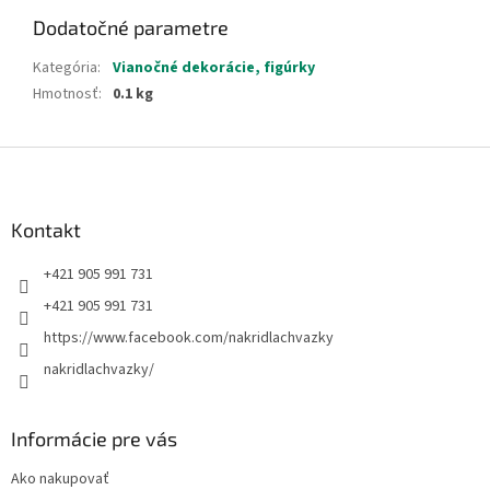
Dodatočné parametre
Kategória
:
Vianočné dekorácie, figúrky
Hmotnosť
:
0.1 kg
Z
á
p
ä
Kontakt
t
+421 905 991 731
i
e
+421 905 991 731
https://www.facebook.com/nakridlachvazky
nakridlachvazky/
Informácie pre vás
Ako nakupovať