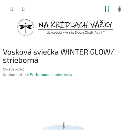
Prejsť
NÁKUP
na
obsah
KOŠÍK
Vosková sviečka WINTER GLOW/
strieborná
NV-197670-2
Priemerné
Neohodnotené
Podrobnosti hodnotenia
hodnotenie
produktu
je
0,0
z
5
hviezdičiek.