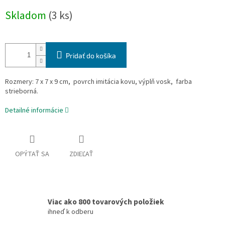
Jednotková
Skladom
(3 ks)
cena:
Pridať do košíka
Rozmery: 7 x 7 x 9 cm, povrch imitácia kovu, výplň vosk, farba
strieborná.
Detailné informácie
OPÝTAŤ SA
ZDIEĽAŤ
Viac ako 800 tovarových položiek
ihneď k odberu