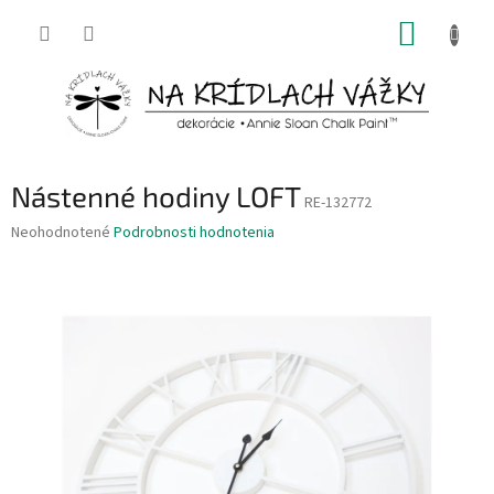
Prejsť
NÁKUP
na
obsah
KOŠÍK
Nástenné hodiny LOFT
RE-132772
Priemerné
Neohodnotené
Podrobnosti hodnotenia
hodnotenie
produktu
je
0,0
z
5
hviezdičiek.