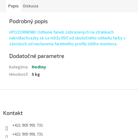
Popis
Diskusia
Podrobný popis
UPOZORNENIE! Odtiene farieb zobrazených na stránkach
nakridlachvazky.sk sa môžu líšiť od skutočného odtieňu farby v
závislosti od nastavenia farebného profilu Vášho monitora.
Dodatočné parametre
Kategória
:
Hodiny
Hmotnosť
:
5 kg
Z
á
p
ä
Kontakt
t
+421 905 991 731
i
e
+421 905 991 731