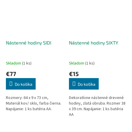
Nástenné hodiny SIDI
Nástenné hodiny SIXTY
Skladom
(1 ks)
Skladom
(1 ks)
€77
€15
Do košíka
Do košíka
Rozmery: 64 x 9 x 73 cm,
Dekoratívne nástenné drevené
Materiál kov/ sklo, farba čierna.
hodiny, zlatá obruba. Rozmer 38
Napájanie: 1 ks batéria AA.
x 39 cm. Napájanie: 1 ks batéria
AA