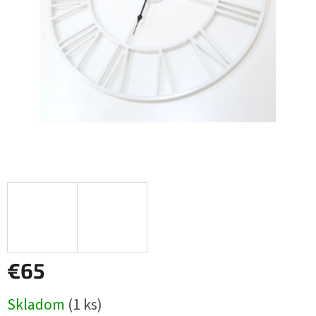
€65
Jednotková
Skladom
(1 ks)
cena: