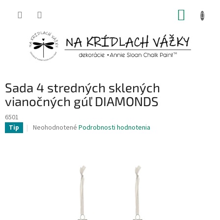
Prejsť
NÁKUP
na
obsah
KOŠÍK
Sada 4 stredných sklených
vianočných gúľ DIAMONDS
6501
Priemerné
Neohodnotené
Podrobnosti hodnotenia
Tip
hodnotenie
produktu
je
0,0
z
5
hviezdičiek.