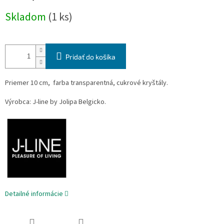
Jednotková
Skladom
(1 ks)
cena:
Pridať do košíka
Priemer 10 cm, farba transparentná, cukrové kryštály.
Výrobca: J-line by Jolipa Belgicko.
Detailné informácie