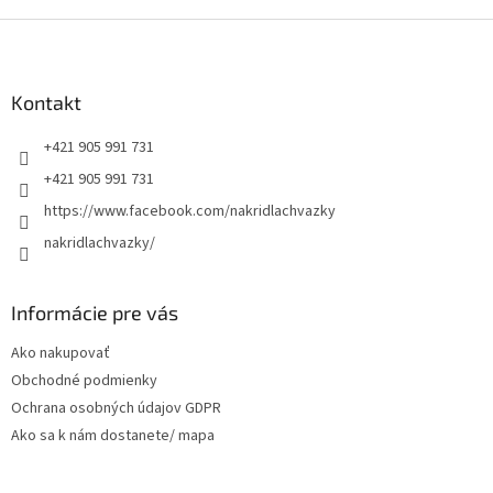
Z
á
p
ä
Kontakt
t
+421 905 991 731
i
e
+421 905 991 731
https://www.facebook.com/nakridlachvazky
nakridlachvazky/
Informácie pre vás
Ako nakupovať
Obchodné podmienky
Ochrana osobných údajov GDPR
Ako sa k nám dostanete/ mapa