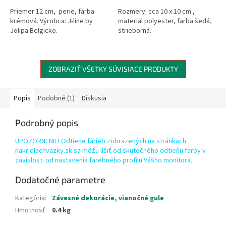
Priemer 12 cm, perie, farba
Rozmery: cca 10 x 10 cm ,
krémová. Výrobca: J-line by
materiál polyester, farba šedá,
Jolipa Belgicko.
strieborná.
ZOBRAZIŤ VŠETKY SÚVISIACE PRODUKTY
Popis
Podobné (1)
Diskusia
Podrobný popis
UPOZORNENIE! Odtiene farieb zobrazených na stránkach
nakridlachvazky.sk sa môžu líšiť od skutočného odtieňu farby v
závislosti od nastavenia farebného profilu Vášho monitora.
Dodatočné parametre
Kategória
:
Závesné dekorácie, vianočné gule
Hmotnosť
:
0.4 kg