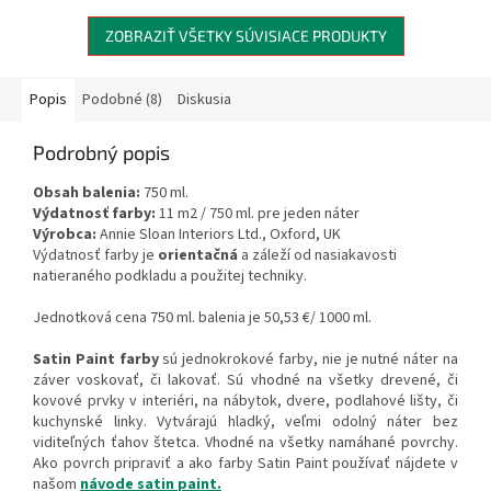
práve...
do ruky....
ZOBRAZIŤ VŠETKY SÚVISIACE PRODUKTY
Popis
Podobné (8)
Diskusia
Podrobný popis
Obsah balenia:
750 ml.
Výdatnosť farby:
11 m2 / 750 ml. pre jeden náter
Výrobca:
Annie Sloan Interiors Ltd., Oxford, UK
Výdatnosť farby je
orientačná
a záleží od nasiakavosti
natieraného podkladu a použitej techniky.
Jednotková cena 750 ml. balenia je 50,53 €/ 1000 ml.
Satin Paint farby
sú jednokrokové farby, nie je nutné náter na
záver voskovať, či lakovať. Sú vhodné na všetky drevené, či
kovové prvky v interiéri, na nábytok, dvere, podlahové lišty, či
kuchynské linky. Vytvárajú hladký, veľmi odolný náter bez
viditeľných ťahov štetca. Vhodné na všetky namáhané povrchy.
Ako povrch pripraviť a ako farby Satin Paint používať nájdete v
našom
návode satin paint.