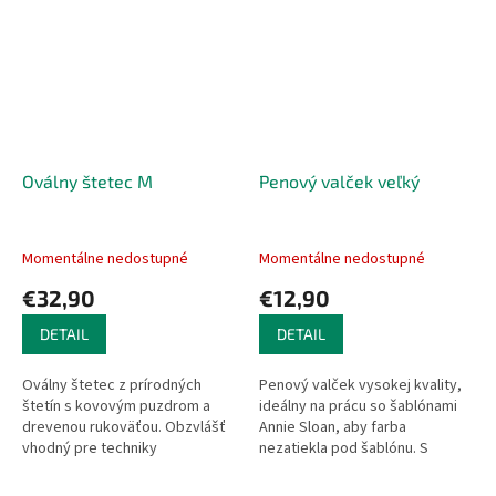
Oválny štetec M
Penový valček veľký
Momentálne nedostupné
Momentálne nedostupné
€32,90
€12,90
DETAIL
DETAIL
Oválny štetec z prírodných
Penový valček vysokej kvality,
štetín s kovovým puzdrom a
ideálny na prácu so šablónami
drevenou rukoväťou. Obzvlášť
Annie Sloan, aby farba
vhodný pre techniky
nezatiekla pod šablónu. S
patinovania, pretože zanecháva
ergonomickou drevenou
viditeľné ťahy štetca, ktoré sú
rukoväťou, ktorá výborne sadne