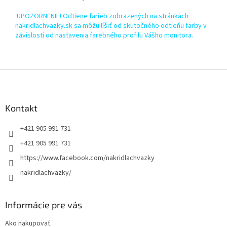
UPOZORNENIE! Odtiene farieb zobrazených na stránkach
nakridlachvazky.sk sa môžu líšiť od skutočného odtieňu farby v
závislosti od nastavenia farebného profilu Vášho monitora.
Z
á
p
ä
Kontakt
t
+421 905 991 731
i
e
+421 905 991 731
https://www.facebook.com/nakridlachvazky
nakridlachvazky/
Informácie pre vás
Ako nakupovať