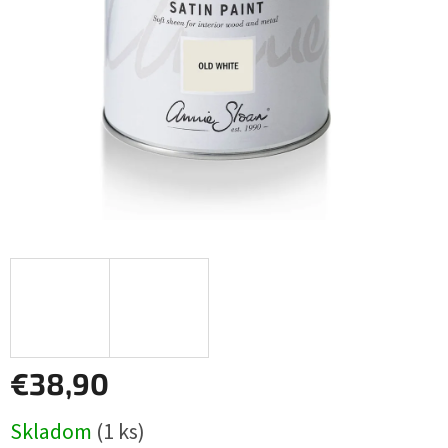
€38,90
Jednotková
Skladom
(1 ks)
cena: