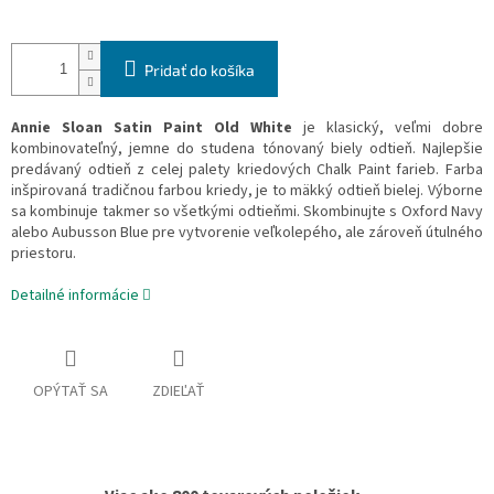
Pridať do košíka
Annie Sloan Satin Paint Old White
je klasický, veľmi dobre
kombinovateľný, jemne do studena tónovaný biely odtieň. Najlepšie
predávaný odtieň z celej palety kriedových Chalk Paint farieb. Farba
inšpirovaná tradičnou farbou kriedy, je to mäkký odtieň bielej. Výborne
sa kombinuje takmer so všetkými odtieňmi. Skombinujte s Oxford Navy
alebo Aubusson Blue pre vytvorenie veľkolepého, ale zároveň útulného
priestoru.
Detailné informácie
OPÝTAŤ SA
ZDIEĽAŤ