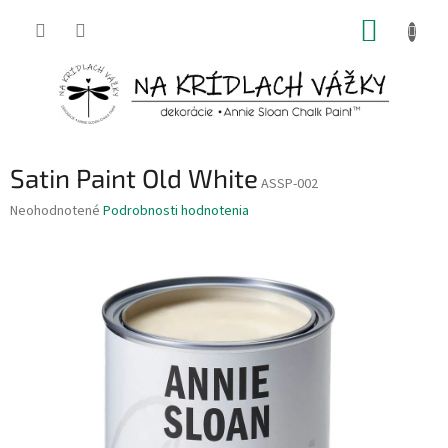
Prejsť
NÁKUP
na
obsah
KOŠÍK
Satin Paint Old White
ASSP-002
Priemerné
Neohodnotené
Podrobnosti hodnotenia
hodnotenie
produktu
je
0,0
z
5
hviezdičiek.