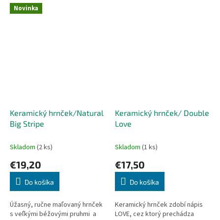
Novinka
Keramický hrnček/Natural
Keramický hrnček/ Double
Big Stripe
Love
Skladom
(2 ks)
Skladom
(1 ks)
€19,20
€17,50
Do košíka
Do košíka
Úžasný, ručne maľovaný hrnček
Keramický hrnček zdobí nápis
s veľkými béžovými pruhmi a
LOVE, cez ktorý prechádza