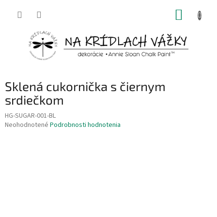
Prejsť
NÁKUP
na
obsah
KOŠÍK
Sklená cukornička s čiernym
srdiečkom
HG-SUGAR-001-BL
Priemerné
Neohodnotené
Podrobnosti hodnotenia
hodnotenie
produktu
je
0,0
z
5
hviezdičiek.