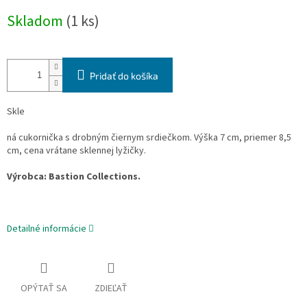
Jednotková
Skladom
(1 ks)
cena:
Pridať do košíka
Skle
ná cukornička s drobným čiernym srdiečkom. Výška 7 cm, priemer 8,5
cm, cena vrátane sklennej lyžičky.
Výrobca: Bastion Collections.
Detailné informácie
OPÝTAŤ SA
ZDIEĽAŤ