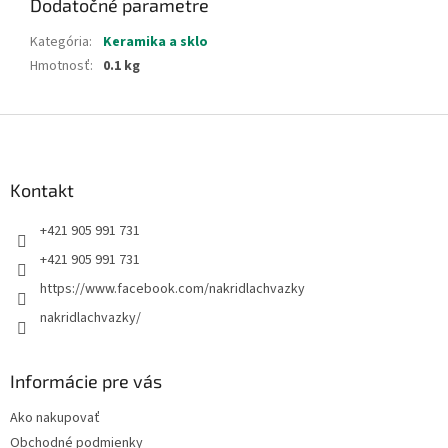
Dodatočné parametre
Kategória
:
Keramika a sklo
Hmotnosť
:
0.1 kg
Z
á
p
ä
Kontakt
t
+421 905 991 731
i
e
+421 905 991 731
https://www.facebook.com/nakridlachvazky
nakridlachvazky/
Informácie pre vás
Ako nakupovať
Obchodné podmienky