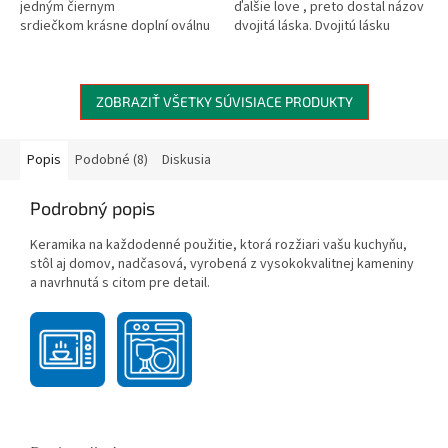
jedným čiernym
ďalšie love , preto dostal názov
srdiečkom krásne doplní oválnu
dvojitá láska. Dvojitú lásku
podšálku alebo klasický okrúhly
podporuje malé tradičné čierne
tanierik z rovnakej série....
srdiečko,...
ZOBRAZIŤ VŠETKY SÚVISIACE PRODUKTY
Popis
Podobné (8)
Diskusia
Podrobný popis
Keramika na každodenné použitie, ktorá rozžiari vašu kuchyňu,
stôl aj domov,
nadčasová, vyrobená z vysokokvalitnej kameniny
a navrhnutá s citom pre detail.