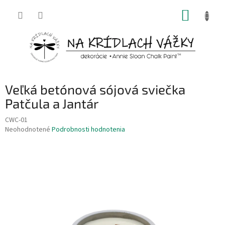
Prejsť
NÁKUP
na
obsah
KOŠÍK
Veľká betónová sójová sviečka
Patčula a Jantár
CWC-01
Priemerné
Neohodnotené
Podrobnosti hodnotenia
hodnotenie
produktu
je
0,0
z
5
hviezdičiek.