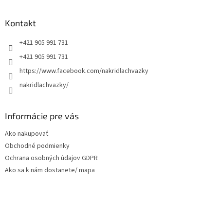
á
p
ä
Kontakt
t
+421 905 991 731
i
e
+421 905 991 731
https://www.facebook.com/nakridlachvazky
nakridlachvazky/
Informácie pre vás
Ako nakupovať
Obchodné podmienky
Ochrana osobných údajov GDPR
Ako sa k nám dostanete/ mapa