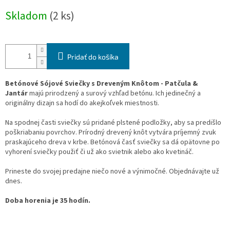
Jednotková
Skladom
(2 ks)
cena:
Pridať do košíka
Betónové Sójové Sviečky s Dreveným Knôtom - Patčula &
Jantár
majú prirodzený a surový vzhľad betónu. Ich jedinečný a
originálny dizajn sa hodí do akejkoľvek miestnosti.
Na spodnej časti sviečky sú pridané plstené podložky, aby sa predišlo
poškriabaniu povrchov. Prírodný drevený knôt vytvára príjemný zvuk
praskajúceho dreva v krbe. Betónová časť sviečky sa dá opätovne po
vyhorení sviečky použiť či už ako svietnik alebo ako kvetináč.
Prineste do svojej predajne niečo nové a výnimočné. Objednávajte už
dnes.
Doba horenia je 35 hodín.