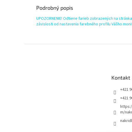
Podrobný popis
UPOZORNENIE! Odtiene farieb zobrazených na stránkac
závislosti od nastavenia farebného profilu Vášho moni
Z
á
p
ä
t
Kontakt
i
e
+421 9
+421 9
https:
m/nakr
nakrid