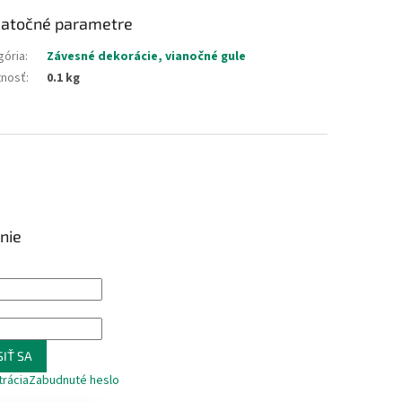
atočné parametre
gória
:
Závesné dekorácie, vianočné gule
nosť
:
0.1 kg
nie
IŤ SA
trácia
Zabudnuté heslo