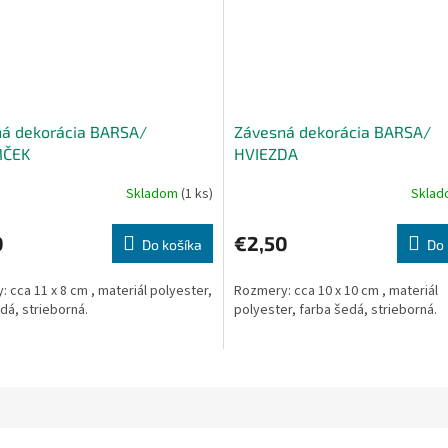
á dekorácia BARSA/
Závesná dekorácia BARSA/
ČEK
HVIEZDA
Skladom
(1 ks)
Skla
0
€2,50
Do košíka
Do 
 cca 11 x 8 cm , materiál polyester,
Rozmery: cca 10 x 10 cm , materiál
dá, strieborná.
polyester, farba šedá, strieborná.