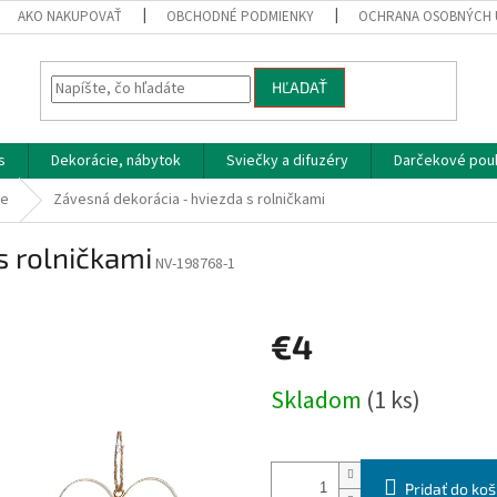
AKO NAKUPOVAŤ
OBCHODNÉ PODMIENKY
OCHRANA OSOBNÝCH 
HĽADAŤ
s
Dekorácie, nábytok
Sviečky a difuzéry
Darčekové pou
le
Závesná dekorácia - hviezda s rolničkami
s rolničkami
NV-198768-1
€4
Jednotková
Skladom
(1 ks)
cena:
Pridať do koš