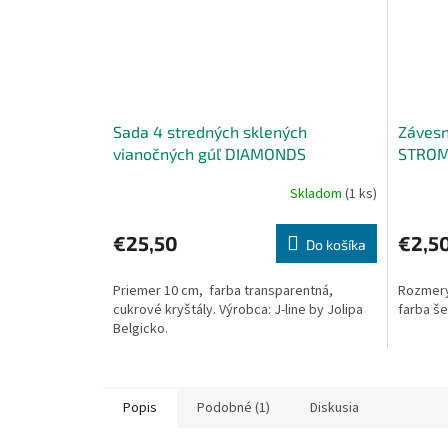
Sada 4 stredných sklených
Závesn
vianočných gúľ DIAMONDS
STROM
Skladom
(1 ks)
€25,50
€2,5
Do košíka
Priemer 10 cm, farba transparentná,
Rozmery:
cukrové kryštály. Výrobca: J-line by Jolipa
farba še
Belgicko.
Popis
Podobné (1)
Diskusia