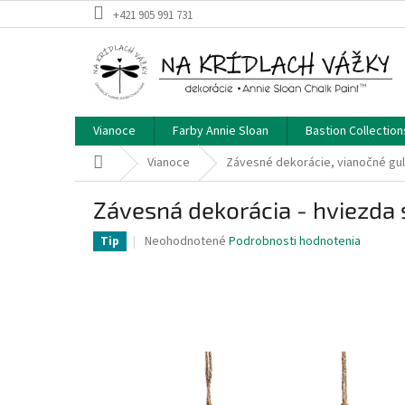
Prejsť
+421 905 991 731
na
obsah
Vianoce
Farby Annie Sloan
Bastion Collection
Domov
Vianoce
Závesné dekorácie, vianočné gu
Závesná dekorácia - hviezda 
Priemerné
Neohodnotené
Podrobnosti hodnotenia
Tip
hodnotenie
produktu
je
0,0
z
5
hviezdičiek.