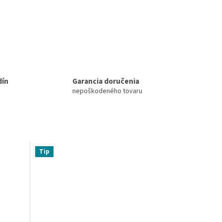
dín
Garancia doručenia
nepoškodeného tovaru
Tip