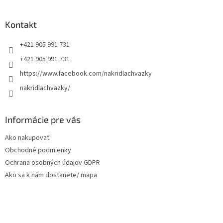
á
p
ä
Kontakt
t
+421 905 991 731
i
e
+421 905 991 731
https://www.facebook.com/nakridlachvazky
nakridlachvazky/
Informácie pre vás
Ako nakupovať
Obchodné podmienky
Ochrana osobných údajov GDPR
Ako sa k nám dostanete/ mapa