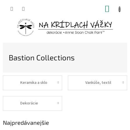
Prejsť
NÁKUP
na
obsah
KOŠÍK
Bastion Collections
Keramika a sklo
Vankúše, textil
Dekorácie
Najpredávanejšie