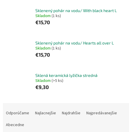
Sklenený pohár na vodu/ With black heart L
Skladom
(1 ks)
€15,70
Sklenený pohár na vodu/ Hearts all over L
Skladom
(1 ks)
€15,70
Sklená keramická lyžička stredná
Skladom
(>5 ks)
€9,30
R
a
Odporúčame
Najlacnejšie
Najdrahšie
Najpredávanejšie
d
e
Abecedne