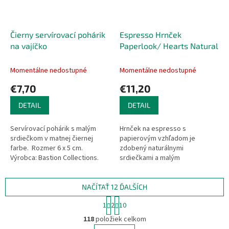
Čierny servírovací pohárik
Espresso Hrnček
na vajíčko
Paperlook/ Hearts Natural
Momentálne nedostupné
Momentálne nedostupné
€7,70
€11,20
DETAIL
DETAIL
Servírovací pohárik s malým
Hrnček na espresso s
srdiečkom v matnej čiernej
papierovým vzhľadom je
farbe. Rozmer 6 x 5 cm.
zdobený naturálnymi
Výrobca: Bastion Collections.
srdiečkami a malým
čiernym srdiečkom. Vďaka tomu
je ideálny na pravé...
NAČÍTAŤ 12 ĎALŠÍCH
S
1
2
10
t
O
r
118
položiek celkom
v
á