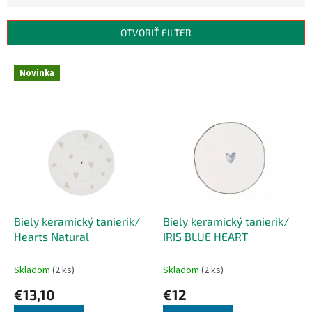
n
i
e
OTVORIŤ FILTER
p
r
V
Novinka
o
ý
d
p
u
i
k
s
t
p
o
r
v
o
d
u
k
Biely keramický tanierik/
Biely keramický tanierik/
t
Hearts Natural
IRIS BLUE HEART
o
v
Skladom
(2 ks)
Skladom
(2 ks)
€13,10
€12