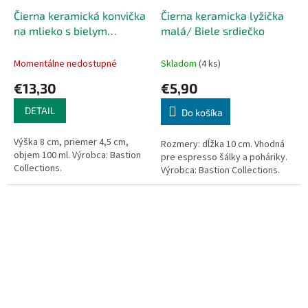
Čierna keramická konvička
Čierna keramicka lyžička
na mlieko s bielym
malá/ Biele srdiečko
srdiečkom
Momentálne nedostupné
Skladom
(4 ks)
€13,30
€5,90
DETAIL
Do košíka
Výška 8 cm, priemer 4,5 cm,
Rozmery: dĺžka 10 cm. Vhodná
objem 100 ml. Výrobca: Bastion
pre espresso šálky a poháriky.
Collections.
Výrobca: Bastion Collections.