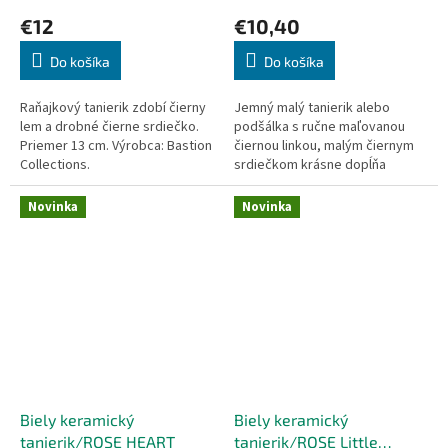
€12
€10,40
Do košíka
Do košíka
Raňajkový tanierik zdobí čierny
Jemný malý tanierik alebo
lem a drobné čierne srdiečko.
podšálka s ručne maľovanou
Priemer 13 cm. Výrobca: Bastion
čiernou linkou, malým čiernym
Collections.
srdiečkom krásne dopĺňa
béžový kvet od holandské firmy
Bastion Collections. Značka...
Novinka
Novinka
Biely keramický
Biely keramický
tanierik/ROSE HEART
tanierik/ROSE Little