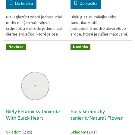
Do košíka
Do košíka
Bielu glazúru zdobí jednoduchý
Bielu glazúru raňajkového
motív malých naturálnych
tanierika zdobí
srdiečok a v strede jedno malé
jednoduché modré akvarelové
čierne srdiečko, ktoré je pre
srdce, ktoré je ručne maľované.
túto značku typické Okraj
Okraj tanierika série Iris Blue je
tanierika je jemným...
nepravidelný, čo z neho...
Novinka
Novinka
Biely keramický tanierik/
Biely keramický
With Black Heart
tanierik/Natural Flower
Skladom
(2 ks)
Skladom
(2 ks)