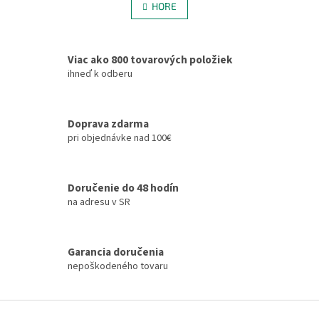
l
HORE
n
á
k
d
o
v
a
a
Viac ako 800 tovarových položiek
c
n
i
ihneď k odberu
i
e
e
p
r
Doprava zdarma
v
pri objednávke nad 100€
k
y
v
ý
Doručenie do 48 hodín
p
na adresu v SR
i
s
u
Garancia doručenia
nepoškodeného tovaru
Z