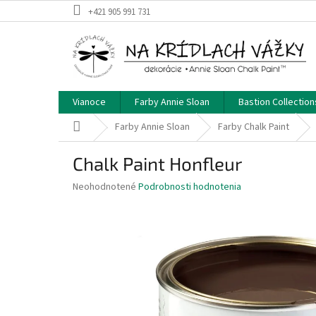
Prejsť
+421 905 991 731
na
obsah
Vianoce
Farby Annie Sloan
Bastion Collection
Domov
Farby Annie Sloan
Farby Chalk Paint
Chalk Paint Honfleur
Priemerné
Neohodnotené
Podrobnosti hodnotenia
hodnotenie
produktu
je
0,0
z
5
hviezdičiek.