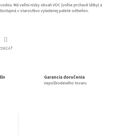
á vodou. Má veľmi nízky obsah VOC (voľne prchavé látky) a
 dostupná v starostlivo vyladenej palete odtieňov.
ZDIEĽAŤ
dín
Garancia doručenia
nepoškodeného tovaru