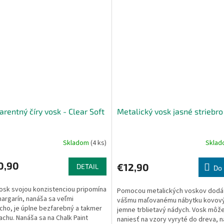
rentný číry vosk - Clear Soft
Metalický vosk jasné striebro
Skladom
(4 ks)
Skla
0,90
€12,90
DETAIL
Do 
osk svojou konzistenciou pripomína
Pomocou metalických voskov dodá
argarín, nanáša sa veľmi
vášmu maľovanému nábytku kovový
cho, je úplne bezfarebný a takmer
jemne trblietavý nádych. Vosk môž
chu. Nanáša sa na Chalk Paint
naniesť na vzory vyryté do dreva, n