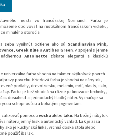
íka
tavného mesta vo francúzskej Normandii. Farba je
ú môžeme obdivovať na rustikálnom francúzskom vidieku,
ice minulého storočia.
ľa seba vyniknúť odtiene ako sú
Scandinavian Pink,
rovence, Greek Blue
a
Antibes Green
. V spojení s jemne
 nádhernou
Antoinette
získate elegantú a klasickú
je univerzálna farba vhodná na takmer akýkoľvek povrch
prípravy povrchu. Kriedová farba je vhodná na nábytok,
drevené podlahy, drevotriesku, melamín, mdf, plasty, sklo,
ačky. Farba je tiež vhodná na rôzne patinovacie techniky,
však dosiahnuť aj jednoduchý hladký náter. Vyznačuje sa
krycou schopnosťou a bohatými pigmentami.
é zafixovať pomocou
vosku
alebo
laku.
Na bežný nábytok
áva náteru jemný lesk a autentický vzhľad.
Lak
je zasa
y ako je kuchynská linka, vrchná doska stola alebo
né použiť iba lak.