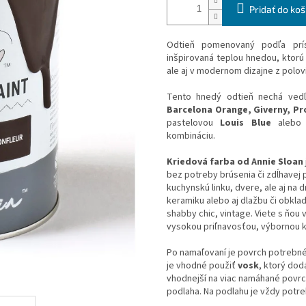
Pridať do koš
Odtieň pomenovaný podľa prís
inšpirovaná teplou hnedou, ktor
ale aj v modernom dizajne z polov
Tento hnedý odtieň nechá ved
Barcelona Orange, Giverny, P
pastelovou
Louis Blue
alebo
kombináciu.
Kriedová farba od Annie Sloan
bez potreby brúsenia či zdĺhavej 
kuchynskú linku, dvere, ale aj na 
keramiku alebo aj dlažbu či obklad
shabby chic, vintage. Viete s ňou 
vysokou priľnavosťou, výbornou 
Po namaľovaní je povrch potrebn
je vhodné použiť
vosk
, ktorý dod
vhodnejší na viac namáhané povrch
podlaha. Na podlahu je vždy potreb