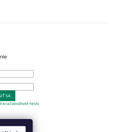
nie
IŤ SA
trácia
Zabudnuté heslo