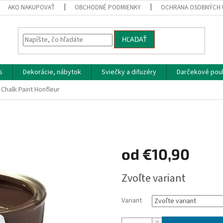
AKO NAKUPOVAŤ
OBCHODNÉ PODMIENKY
OCHRANA OSOBNÝCH 
HĽADAŤ
s
Dekorácie, nábytok
Sviečky a difuzéry
Darčekové pou
Chalk Paint Honfleur
od
€10,90
Jednotková
Zvoľte variant
cena:
Variant