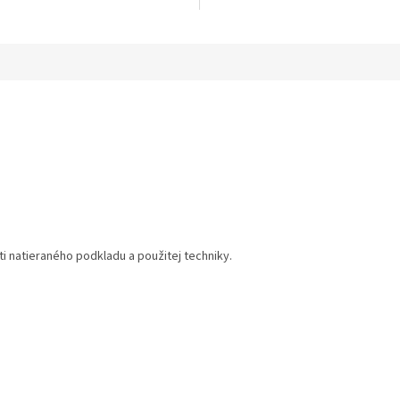
vne farby,...
ornamenty, na rôzne štrukturované.
ti natieraného podkladu a použitej techniky.