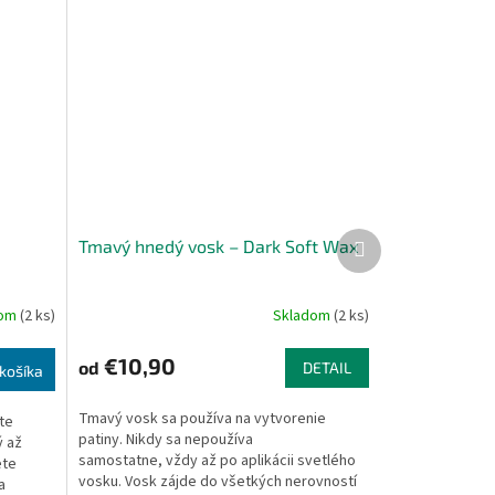
Ďalší
Tmavý hnedý vosk – Dark Soft Wax
produkt
dom
(2 ks)
Skladom
(2 ks)
€10,90
od
DETAIL
košíka
Tmavý vosk sa používa na vytvorenie
te
patiny. Nikdy sa nepoužíva
 až
samostatne, vždy až po aplikácii svetlého
ete
vosku. Vosk zájde do všetkých nerovností
a