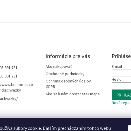
Informácie pre vás
Prihláse
Ako nakupovať
E-mail
05 991 731
Obchodné podmienky
05 991 731
Heslo
Ochrana osobných údajov
//www.facebook.co
GDPR
idlachvazky
Ako sa k nám dostanete/ mapa
PRIHLÁS
lachvazky/
Nová regis
oužíva súbory cookie. Ďalším prechádzaním tohto webu