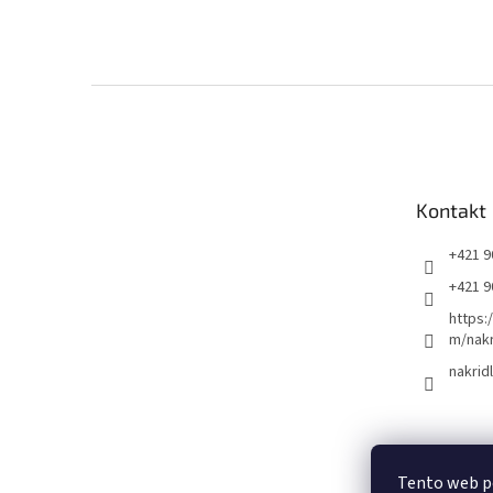
Z
á
p
ä
t
Kontakt
i
e
+421 9
+421 9
https:
m/nakr
nakrid
Tento web p