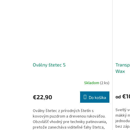
Oválny štetec S
Transpa
Wax
Skladom
(2 ks)
€1
€22,90
od
Do košíka
Svetlý v
Oválny štetec z prírodných štetín s
mäkký m
kovovým puzdrom a drevenou rukoväťou.
jednodu
Obzvlášť vhodný pre techniky patinovania,
bez zápa
pretože zanecháva viditeľné ťahy štetca,