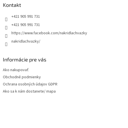
ä
Kontakt
t
+421 905 991 731
i
e
+421 905 991 731
https://www.facebook.com/nakridlachvazky
nakridlachvazky/
Informácie pre vás
Ako nakupovať
Obchodné podmienky
Ochrana osobných údajov GDPR
Ako sa k nám dostanete/ mapa