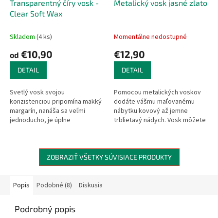
Transparentný číry vosk -
Metalický vosk jasné zlato
Clear Soft Wax
Skladom
(4 ks)
Momentálne nedostupné
€10,90
€12,90
od
DETAIL
DETAIL
Svetlý vosk svojou
Pomocou metalických voskov
konzistenciou pripomína mäkký
dodáte vášmu maľovanému
margarín, nanáša sa veľmi
nábytku kovový až jemne
jednoducho, je úplne
trblietavý nádych. Vosk môžete
bezfarebný a takmer bez
naniesť na vzory vyryté do
zápachu. Nanáša sa na Chalk
dreva, na ornamenty, na rôzne
Paint dekoratívne farby,...
štrukturované...
ZOBRAZIŤ VŠETKY SÚVISIACE PRODUKTY
Popis
Podobné (8)
Diskusia
Podrobný popis