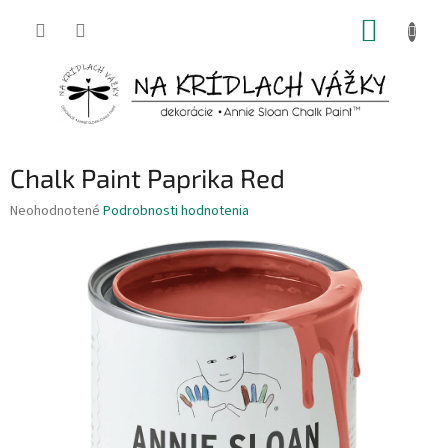
Prejsť
NÁKUP
na
obsah
KOŠÍK
Chalk Paint Paprika Red
Priemerné
Neohodnotené
Podrobnosti hodnotenia
hodnotenie
produktu
je
0,0
z
5
hviezdičiek.