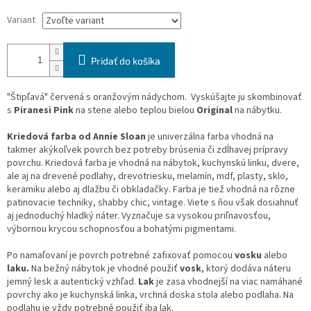
Variant
Pridať do košíka
"Štipľavá" červená s oranžovým nádychom. Vyskúšajte ju skombinovať
s
Piranesi Pink
na stene alebo teplou bielou
Original
na nábytku.
Kriedová farba od Annie Sloan
je univerzálna farba vhodná na
takmer akýkoľvek povrch bez potreby brúsenia či zdĺhavej prípravy
povrchu. Kriedová farba je vhodná na nábytok, kuchynskú linku, dvere,
ale aj na drevené podlahy, drevotriesku, melamín, mdf, plasty, sklo,
keramiku alebo aj dlažbu či obkladačky. Farba je tiež vhodná na rôzne
patinovacie techniky, shabby chic, vintage. Viete s ňou však dosiahnuť
aj jednoduchý hladký náter. Vyznačuje sa vysokou priľnavosťou,
výbornou krycou schopnosťou a bohatými pigmentami.
Po namaľovaní je povrch potrebné zafixovať pomocou
vosku
alebo
laku.
Na bežný nábytok je vhodné použiť
vosk
, ktorý dodáva náteru
jemný lesk a autentický vzhľad.
Lak
je zasa vhodnejší na viac namáhané
povrchy ako je kuchynská linka, vrchná doska stola alebo podlaha. Na
podlahu je vždy potrebné použiť iba lak.