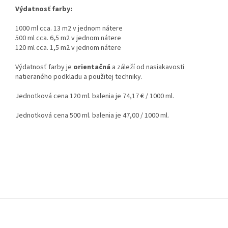
Výdatnosť farby:
1000 ml cca. 13 m2 v jednom nátere
500 ml cca. 6,5 m2 v jednom nátere
120 ml cca. 1,5 m2 v jednom nátere
Výdatnosť farby je
orientačná
a záleží od nasiakavosti
natieraného podkladu a použitej techniky.
Jednotková cena 120 ml. balenia je 74,17 € / 1000 ml.
Jednotková cena 500 ml. balenia je 47,00 / 1000 ml.
Z
á
p