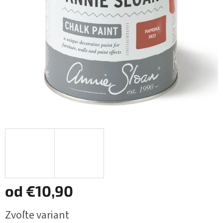
od
€10,90
Jednotková
Zvoľte variant
cena: