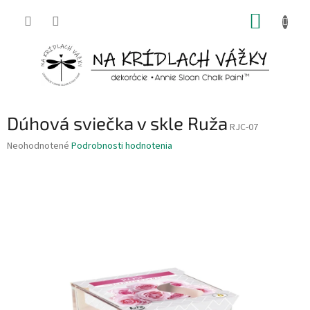
Prejsť
NÁKUP
na
obsah
KOŠÍK
Dúhová sviečka v skle Ruža
RJC-07
Priemerné
Neohodnotené
Podrobnosti hodnotenia
hodnotenie
produktu
je
0,0
z
5
hviezdičiek.