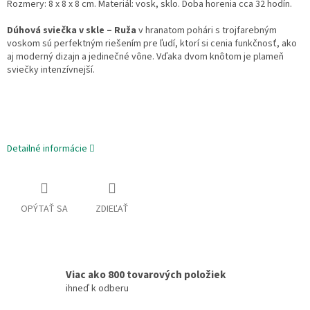
Rozmery: 8 x 8 x 8 cm. Materiál: vosk, sklo. Doba horenia cca 32 hodín.
Dúhová sviečka v skle – Ruža
v hranatom pohári s trojfarebným
voskom sú perfektným riešením pre ľudí, ktorí si cenia funkčnosť, ako
aj moderný dizajn a jedinečné vône. Vďaka dvom knôtom je plameň
sviečky intenzívnejší.
Detailné informácie
OPÝTAŤ SA
ZDIEĽAŤ
Viac ako 800 tovarových položiek
ihneď k odberu