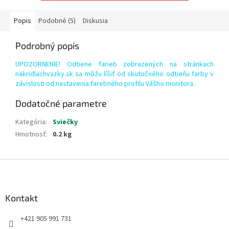
Popis
Podobné (5)
Diskusia
Podrobný popis
UPOZORNENIE! Odtiene farieb zobrazených na stránkach
nakridlachvazky.sk sa môžu líšiť od skutočného odtieňu farby v
závislosti od nastavenia farebného profilu Vášho monitora.
Dodatočné parametre
Kategória
:
Sviečky
Hmotnosť
:
0.2 kg
Z
á
p
ä
Kontakt
t
+421 905 991 731
i