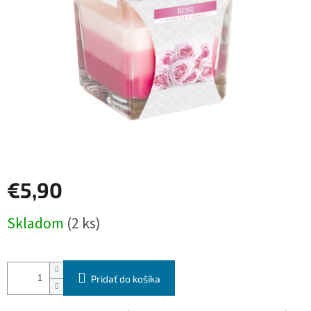
€5,90
Jednotková
Skladom
(2 ks)
cena:
Pridať do košíka