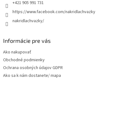
e
+421 905 991 731
https://www.facebook.com/nakridlachvazky
nakridlachvazky/
Informácie pre vás
Ako nakupovať
Obchodné podmienky
Ochrana osobných údajov GDPR
Ako sa k nám dostanete/ mapa