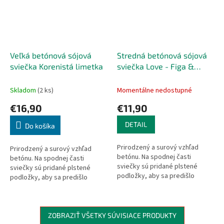
Veľká betónová sójová
Stredná betónová sójová
sviečka Korenistá limetka
sviečka Love - Figa &
Čierna ríbezľa
Skladom
(2 ks)
Momentálne nedostupné
€16,90
€11,90
DETAIL
Do košíka
Prirodzený a surový vzhľad
Prirodzený a surový vzhľad
betónu. Na spodnej časti
betónu. Na spodnej časti
sviečky sú pridané plstené
sviečky sú pridané plstené
podložky, aby sa predišlo
podložky, aby sa predišlo
poškriabaniu povrchov. Prírodný
poškriabaniu povrchov. Prírodný
drevený knôt vytvára príjemný
drevený knôt vytvára príjemný
zvuk...
zvuk...
ZOBRAZIŤ VŠETKY SÚVISIACE PRODUKTY