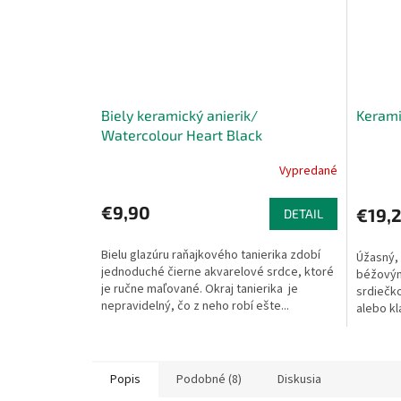
Biely keramický anierik/
Kerami
Watercolour Heart Black
Vypredané
€9,90
€19,
DETAIL
Bielu glazúru raňajkového tanierika zdobí
Úžasný,
jednoduché čierne akvarelové srdce, ktoré
béžovým
je ručne maľované. Okraj tanierika je
srdiečk
nepravidelný, čo z neho robí ešte...
alebo kl
série....
Popis
Podobné (8)
Diskusia