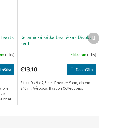
Ďalší
 Hearts
Keramická šálka bez uška/ Divoký
produkt
kvet
dom
(1 ks)
Skladom
(1 ks)
€13,10
košíka
Do košíka
Šálka 9 x 9 x 7,5 cm. Priemer 9 cm, objem
ny pre
240 ml. Výrobca: Bastion Collections.
áve.
 hriať...