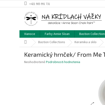
Prejsť
+421 905 991 731
na
obsah
Vianoce
Farby Annie Sloan
Bastion Collection
Domov
Bastion Collections
Keramika a sklo
Keramický hrnček/ From Me 
Priemerné
Neohodnotené
Podrobnosti hodnotenia
hodnotenie
produktu
je
0,0
z
5
hviezdičiek.