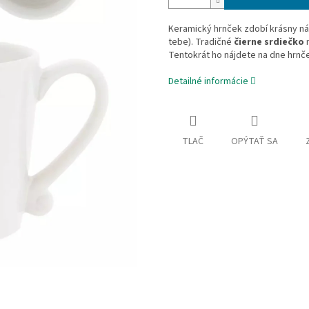
Keramický hrnček zdobí krásny n
tebe). Tradičné
čierne srdiečko
n
Tentokrát ho nájdete na dne hrnč
Detailné informácie
TLAČ
OPÝTAŤ SA