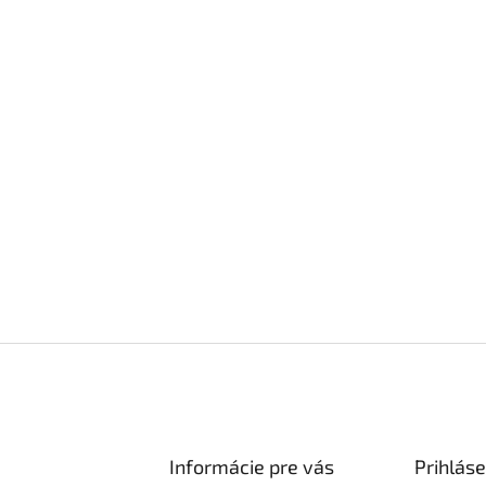
ky riadu aj mikrovlnnej
Informácie pre vás
Prihláse