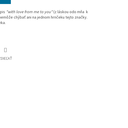
ápis
"with love from me to you"
(z láskou odo mňa k
emôže chýbať ani na jednom hrnčeku tejto značky.
eka.
ZDIEĽAŤ