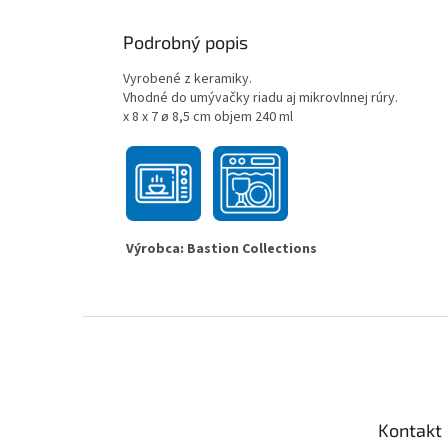
Podrobný popis
Vyrobené z keramiky.
Vhodné do umývač
x 8 x 7 ø 8,5 cm objem 240 ml
Výrobca: Bastion Collections
Z
á
p
ä
t
Kontakt
i