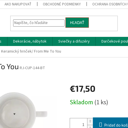
AKO NAKUPOVAŤ
OBCHODNÉ PODMIENKY
OCHRANA OSOBNÝCH 
HĽADAŤ
s
Dekorácie, nábytok
Sviečky a difuzéry
Darčekové pou
Keramický hrnček/ From Me To You
To You
RJ-CUP-144-BT
€17,50
Jednotková
Skladom
(1 ks)
cena:
Pridať do koš