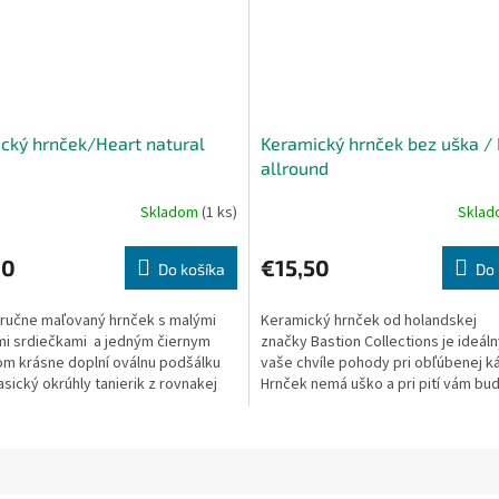
cký hrnček/Heart natural
Keramický hrnček bez uška /
allround
Skladom
(1 ks)
Skla
20
€15,50
Do košíka
Do 
 ručne maľovaný hrnček s malými
Keramický hrnček od holandskej
i srdiečkami a jedným čiernym
značky Bastion Collections je ideál
om krásne doplní oválnu podšálku
vaše chvíle pohody pri obľúbenej k
asický okrúhly tanierik z rovnakej
Hrnček nemá uško a pri pití vám bude