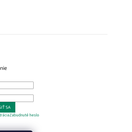
nie
IŤ SA
trácia
Zabudnuté heslo