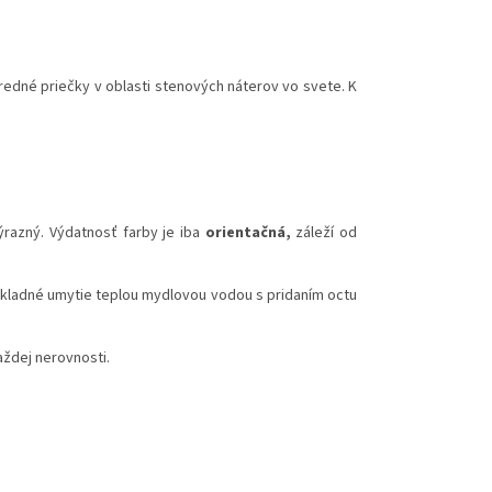
redné priečky v oblasti stenových náterov vo svete. K
azný. Výdatnosť farby je iba
orientačná,
záleží od
dôkladné umytie teplou mydlovou vodou s pridaním octu
ždej nerovnosti.