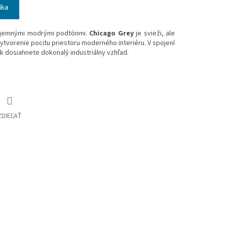
íka
 jemnými modrými podtónmi.
Chicago Grey
je svieži, ale
vytvorenie pocitu priestoru moderného interiéru. V spojení
k dosiahnete dokonalý industriálny vzhľad.
ZDIEĽAŤ