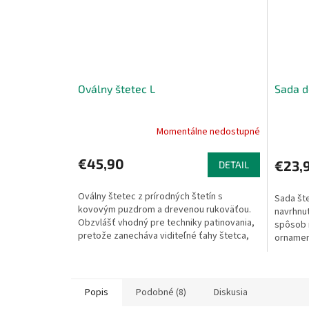
Oválny štetec L
Sada d
Momentálne nedostupné
€45,90
€23,
DETAIL
Oválny štetec z prírodných štetín s
Sada šte
kovovým puzdrom a drevenou rukoväťou.
navrhnut
Obzvlášť vhodný pre techniky patinovania,
spôsob 
pretože zanecháva viditeľné ťahy štetca,
ornamen
ktoré sú práve...
vzory, či
Popis
Podobné (8)
Diskusia