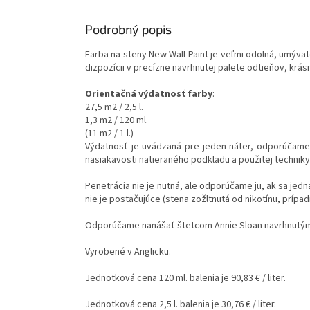
Podrobný popis
Farba na steny New Wall Paint je veľmi odolná, umýva
dizpozícii v precízne navrhnutej palete odtieňov, krás
Orientačná výdatnosť farby
:
27,5 m2 / 2,5 l.
1,3 m2 / 120 ml.
(11 m2 / 1 l.)
Výdatnosť je uvádzaná pre jeden náter, odporúčame
nasiakavosti natieraného podkladu a použitej techniky
Penetrácia nie je nutná, ale odporúčame ju, ak sa je
nie je postačujúce (stena zožltnutá od nikotínu, prípad
Odporúčame nanášať štetcom Annie Sloan navrhnutým a
Vyrobené v Anglicku.
Jednotková cena 120 ml. balenia je 90,83 € / liter.
Jednotková cena 2,5 l. balenia je 30,76 € / liter.