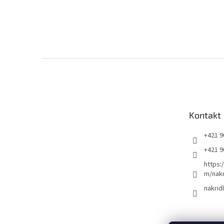
Z
á
p
ä
t
Kontakt
i
e
+421 9
+421 9
https:
m/nakr
nakrid