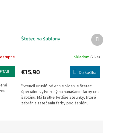
Ďalší
Štetec na šablony
produkt
ostupné
Skladom
(2 ks)
€15,90
ETAIL
Do košíka
čené
"Stencil Brush" od Annie Sloan je štetec
enu –
špeciálne vytvorený na nanášanie farby cez
šablónu. Má krátke tvrdšie štetinky, ktoré
zabránia zatečeniu farby pod šablónu.
Nechá krásne...