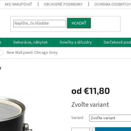
AKO NAKUPOVAŤ
OBCHODNÉ PODMIENKY
OCHRANA OSOBNÝCH 
HĽADAŤ
s
Dekorácie, nábytok
Sviečky a difuzéry
Darčekové pou
New Wall paint/ Chicago Grey
y
od
€11,80
Jednotková
Zvoľte variant
cena:
Variant