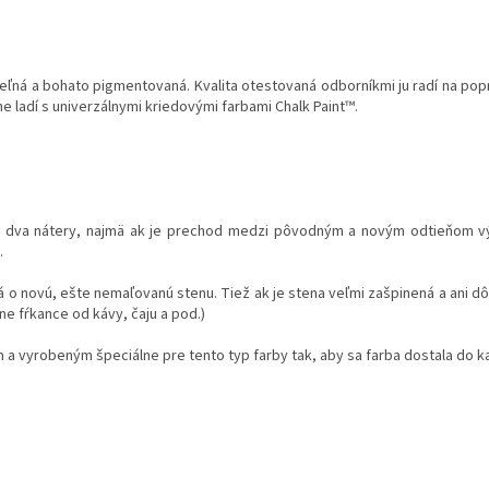
teľná a bohato pigmentovaná. Kvalita otestovaná odborníkmi ju radí na pop
ne ladí s univerzálnymi kriedovými farbami Chalk Paint™.
 dva nátery, najmä ak je prechod medzi pôvodným a novým odtieňom výr
.
dná o novú, ešte nemaľovanú stenu. Tiež ak je stena veľmi zašpinená a ani 
ne fŕkance od kávy, čaju a pod.)
 vyrobeným špeciálne pre tento typ farby tak, aby sa farba dostala do ka