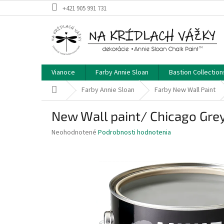
Prejsť
+421 905 991 731
na
obsah
Vianoce
Farby Annie Sloan
Bastion Collection
Domov
Farby Annie Sloan
Farby New Wall Paint
New Wall paint/ Chicago Gre
Priemerné
Neohodnotené
Podrobnosti hodnotenia
hodnotenie
produktu
je
0,0
z
5
hviezdičiek.