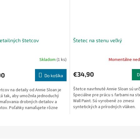
etailných štetcov
Štetec na stenu veľký
Skladom
(1 ks)
Momentálne ned
€34,90
90
D
Do košíka
Štetce navrhnuté Annie Sloan sú ur
tcov na detaily od Annie Sloan je
špeciálne pre prácu s farbami na st
á tak, aby umožnila jednoduchý
Wall Paint. Sú vyrobené zo zmesi
maľovania drobných detailov a
syntetických a prírodných vláken.
tov. Poľahky namaľujete rôzne
Navrhnuté sú tak, aby naberali...
arky, vlnky,...