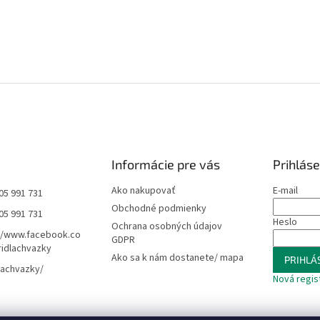
Informácie pre vás
Prihláse
Ako nakupovať
E-mail
05 991 731
Obchodné podmienky
05 991 731
Heslo
Ochrana osobných údajov
//www.facebook.co
GDPR
idlachvazky
Ako sa k nám dostanete/ mapa
PRIHLÁS
lachvazky/
Nová regis