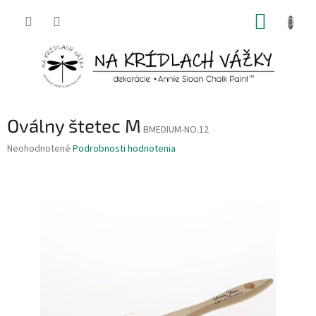
Prejsť
NÁKUP
na
obsah
KOŠÍK
Oválny štetec M
BMEDIUM-NO.12
Priemerné
Neohodnotené
Podrobnosti hodnotenia
hodnotenie
produktu
je
0,0
z
5
hviezdičiek.