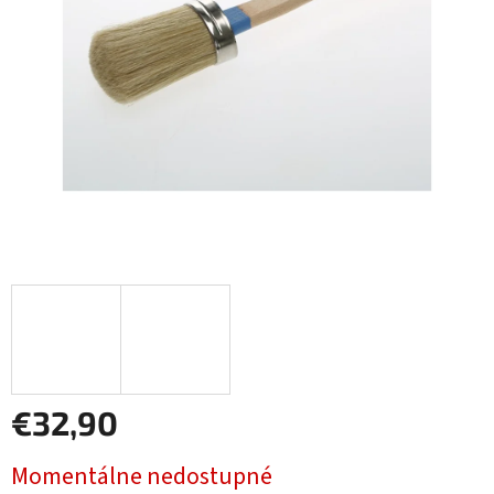
€32,90
Jednotková
Momentálne nedostupné
cena: