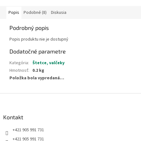
Popis
Podobné (8)
Diskusia
Podrobný popis
Popis produktu nie je dostupný
Dodatočné parametre
Kategória
:
Štetce, valčeky
Hmotnosť
:
0.2 kg
Položka bola vypredaná…
Z
á
p
ä
Kontakt
t
+421 905 991 731
i
e
+421 905 991 731