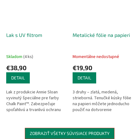
Lak s UV filtrom
Metalické fólie na papieri
Skladom
(4 ks)
Momentálne nedostupné
€38,90
€19,90
DETAIL
DETAIL
Lak z produkcie Annie Sloan
3 druhy – zlatá, medená,
vyvinutý špeciálne pre farby
strieborná. Tenučké kúsky fólie
Chalk Paint™. Zabezpečuje
na papieri môžete jednoducho
spoľahlivú a trvanlivú ochranu
použiť na dotvorenie
maľovaných povrchov. Lak je
jedinečných kúskov nábytku.
vhodný do interiéru aj do...
Stačí natrieť tenkú vrstvu
lepidla Gold...
ZOBRAZIŤ VŠETKY SÚVISIACE PRODUKTY