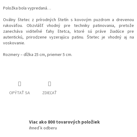
Položka bola vypredaná…
Oválny štetec z prírodných štetín s kovovým puzdrom a drevenou
rukoväťou. Obzvlášť vhodný pre techniky patinovania, pretože
zanecháva viditeľné ťahy štetca, ktoré sú práve žiadúce pre
autentickú, prirodzene vyzerajúcu patinu. Štetec je vhodný aj na
voskovanie.
Rozmery – dĺžka 25 cm, priemer 5 cm.
OPÝTAŤ SA
ZDIEĽAŤ
Viac ako 800 tovarových položiek
ihneď k odberu