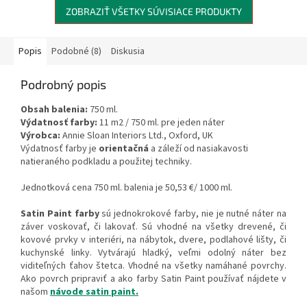
ZOBRAZIŤ VŠETKY SÚVISIACE PRODUKTY
Popis
Podobné (8)
Diskusia
Podrobný popis
Obsah balenia:
750 ml.
Výdatnosť farby:
11 m2 / 750 ml. pre jeden náter
Výrobca:
Annie Sloan Interiors Ltd., Oxford, UK
Výdatnosť farby je
orientačná
a záleží od nasiakavosti
natieraného podkladu a použitej techniky.
Jednotková cena 750 ml. balenia je 50,53 €/ 1000 ml.
Satin Paint farby
sú jednokrokové farby, nie je nutné náter na
záver voskovať, či lakovať. Sú vhodné na všetky drevené, či
kovové prvky v interiéri, na nábytok, dvere, podlahové lišty, či
kuchynské linky. Vytvárajú hladký, veľmi odolný náter bez
viditeľných ťahov štetca. Vhodné na všetky namáhané povrchy.
Ako povrch pripraviť a ako farby Satin Paint používať nájdete v
našom
návode satin paint.