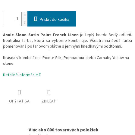
Pridať do košíka
Annie Sloan Satin Paint French Linen
je teplý hnedo-šedý odtieň.
Neutrálna farba, ktorá sa výborne kombinuje. Všestranná šedá farba
pomenovaná po ľanovom plátne s jemnými hnedkavými podtónmi.
Krásna v kombinácii s Pointe Silk, Pompadour alebo Carnaby Yellow na
stene.
Detailné informácie
OPÝTAŤ SA
ZDIEĽAŤ
Viac ako 800 tovarových položiek