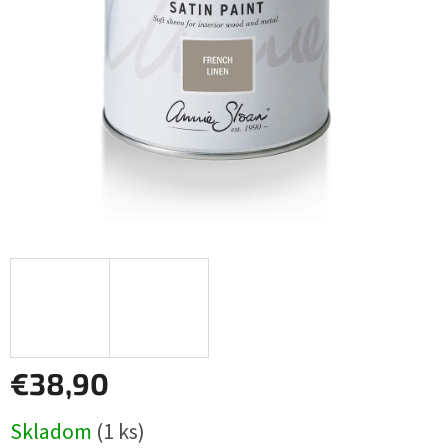
€38,90
Jednotková
Skladom
(1 ks)
cena: