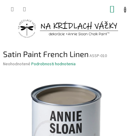
Prejsť
NÁKUP
na
obsah
KOŠÍK
Satin Paint French Linen
ASSP-010
Priemerné
Neohodnotené
Podrobnosti hodnotenia
hodnotenie
produktu
je
0,0
z
5
hviezdičiek.