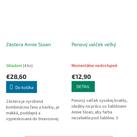
Zástera Annie Sloan
Penový valček veľký
Skladom
(4 ks)
Momentálne nedostupné
€28,60
€12,90
DETAIL
Do košíka
Penový valček vysokej kvality,
Zástera je vyrobená
ideálny na prácu so šablónami
kombináciou ľanu a bavlny, je
Annie Sloan, aby farba
mäkká, poddajná a
nezatiekla pod šablónu. S
vypieskovaná do tmavosivej
ergonomickou drevenou
farby. Šnúrky v kontrastnej
rukoväťou, ktorá výborne sadne
zelenkavej farbe, zabezpečia
do ruky....
pohodlné a praktické...