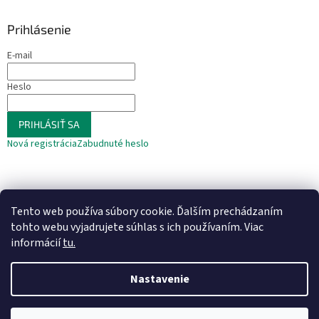
Prihlásenie
E-mail
Heslo
PRIHLÁSIŤ SA
Nová registrácia
Zabudnuté heslo
Tento web používa súbory cookie. Ďalším prechádzaním
tohto webu vyjadrujete súhlas s ich používaním. Viac
informácií
tu.
Vytvoril Shoptet
Nastavenie
Copyright 2026
Na krídlach vážky
. Všetky práva vyhradené.
Upraviť