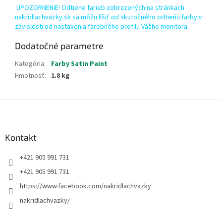
UPOZORNENIE! Odtiene farieb zobrazených na stránkach
nakridlachvazky.sk sa môžu líšiť od skutočného odtieňu farby v
závislosti od nastavenia farebného profilu Vášho monitora.
Dodatočné parametre
Kategória
:
Farby Satin Paint
Hmotnosť
:
1.8 kg
Z
á
p
ä
Kontakt
t
+421 905 991 731
i
e
+421 905 991 731
https://www.facebook.com/nakridlachvazky
nakridlachvazky/