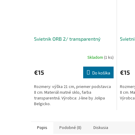
Svietnik ORB 2/ transparentný
Svietn
Skladom
(1 ks)
€15
€15
Do košíka
Rozmery: výška 21 cm, priemer podstavca
Rozmery
8 cm. Materiál matné sklo, farba
8 cm. Ma
transparentná. Výrobca: J-line by Jolipa
Výrobca:
Belgicko.
Popis
Podobné (8)
Diskusia