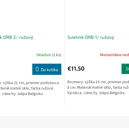
ik ORB 2/ ružový
Svietnik ORB 1/ ružový
Skladom
(1 ks)
Momentálne ned
€11,50
D
Do košíka
Rozmery: výška 15 cm, priemer po
: výška 21 cm, priemer podstavca
8 cm. Materiál matné sklo, farba ruž
teriál matné sklo, farba ružová.
Výrobca: J-line by Jolipa Belgicko.
 J-line by Jolipa Belgicko.