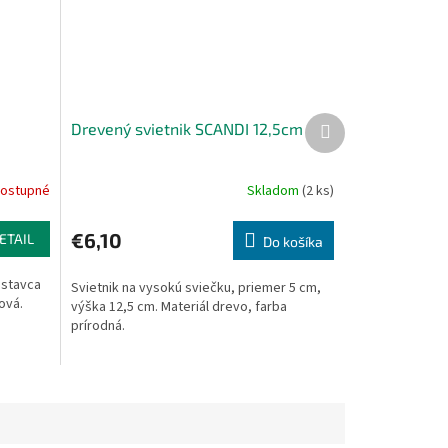
Ďalší
Drevený svietnik SCANDI 12,5cm
produkt
ostupné
Skladom
(2 ks)
€6,10
ETAIL
Do košíka
dstavca
Svietnik na vysokú sviečku, priemer 5 cm,
ová.
výška 12,5 cm. Materiál drevo, farba
prírodná.