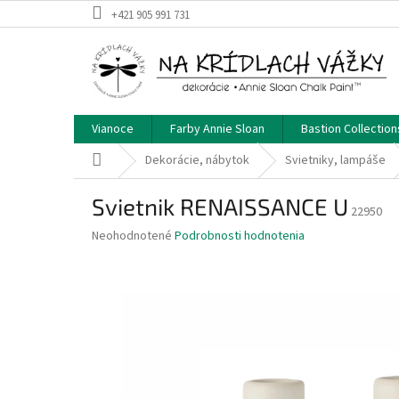
Prejsť
+421 905 991 731
na
obsah
Vianoce
Farby Annie Sloan
Bastion Collection
Domov
Dekorácie, nábytok
Svietniky, lampáše
Svietnik RENAISSANCE U
22950
Priemerné
Neohodnotené
Podrobnosti hodnotenia
hodnotenie
produktu
je
0,0
z
5
hviezdičiek.