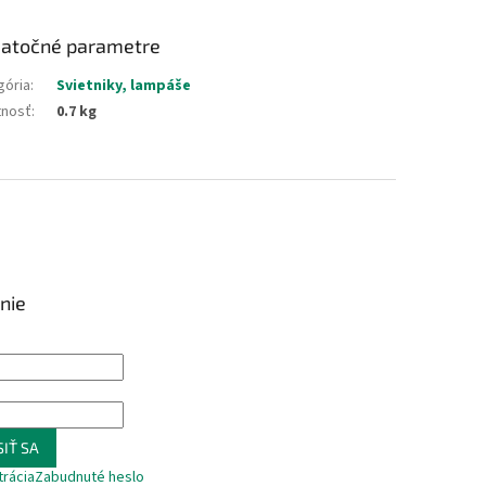
atočné parametre
gória
:
Svietniky, lampáše
nosť
:
0.7 kg
nie
IŤ SA
trácia
Zabudnuté heslo