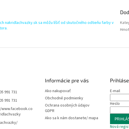
Dod
h nakridlachvazky.sk sa môžu líšiť od skutočného odtieňu farby v
Kate
tora.
Hmot
Informácie pre vás
Prihláse
Ako nakupovať
E-mail
05 991 731
Obchodné podmienky
05 991 731
Heslo
Ochrana osobných údajov
//www.facebook.co
GDPR
idlachvazky
Ako sa k nám dostanete/ mapa
PRIHLÁS
lachvazky/
Nová regis