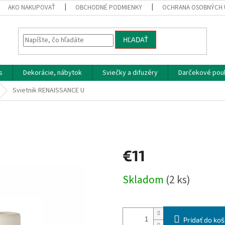
AKO NAKUPOVAŤ
OBCHODNÉ PODMIENKY
OCHRANA OSOBNÝCH 
HĽADAŤ
s
Dekorácie, nábytok
Sviečky a difuzéry
Darčekové pou
Svietnik RENAISSANCE U
€11
Jednotková
Skladom
(2 ks)
cena:
Pridať do koš