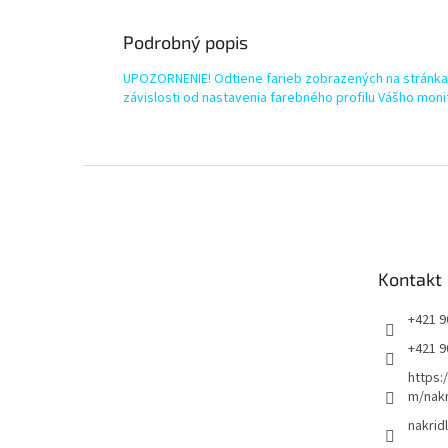
Podrobný popis
UPOZORNENIE! Odtiene farieb zobrazených na stránkac
závislosti od nastavenia farebného profilu Vášho moni
Z
á
p
ä
t
Kontakt
i
e
+421 9
+421 9
https:
m/nakr
nakrid