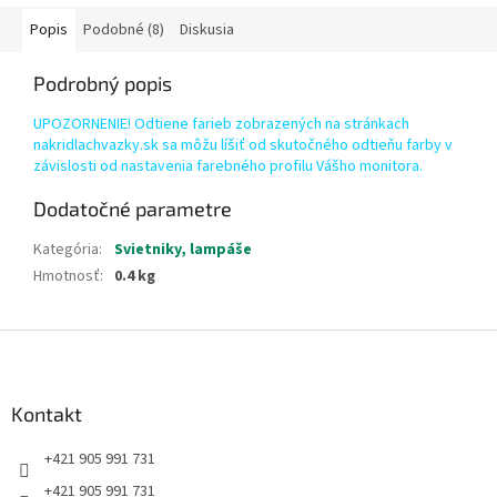
Popis
Podobné (8)
Diskusia
Podrobný popis
UPOZORNENIE! Odtiene farieb zobrazených na stránkach
nakridlachvazky.sk sa môžu líšiť od skutočného odtieňu farby v
závislosti od nastavenia farebného profilu Vášho monitora.
Dodatočné parametre
Kategória
:
Svietniky, lampáše
Hmotnosť
:
0.4 kg
Z
á
p
ä
Kontakt
t
+421 905 991 731
i
e
+421 905 991 731