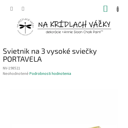
Prejsť
NÁKUP
na
obsah
KOŠÍK
Svietnik na 3 vysoké sviečky
PORTAVELA
NV-198521
Priemerné
Neohodnotené
Podrobnosti hodnotenia
hodnotenie
produktu
je
0,0
z
5
hviezdičiek.