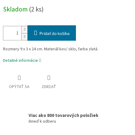
Jednotková
Skladom
(2 ks)
cena:
Pridať do košíka
Rozmery 9 x 3 x 24 cm. Materiál kov/ sklo, farba zlatá.
Detailné informácie
OPÝTAŤ SA
ZDIEĽAŤ
Viac ako 800 tovarových položiek
ihneď k odberu