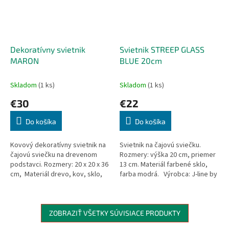
Dekoratívny svietnik
Svietnik STREEP GLASS
MARON
BLUE 20cm
Skladom
(1 ks)
Skladom
(1 ks)
€30
€22
Do košíka
Do košíka
Kovový dekoratívny svietnik na
Svietnik na čajovú sviečku.
čajovú sviečku na drevenom
Rozmery: výška 20 cm, priemer
podstavci. Rozmery: 20 x 20 x 36
13 cm. Materiál farbené sklo,
cm, Materiál drevo, kov, sklo,
farba modrá. Výrobca: J-line by
farba hnedá, čierna. *Sklená
Jolipa Belgicko.
banka sa rozmerom...
ZOBRAZIŤ VŠETKY SÚVISIACE PRODUKTY