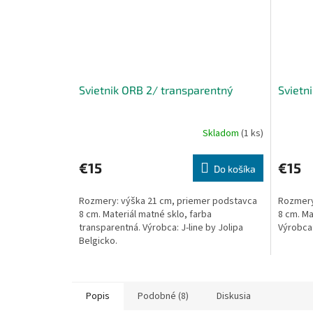
Svietnik ORB 2/ transparentný
Svietn
Skladom
(1 ks)
€15
€15
Do košíka
Rozmery: výška 21 cm, priemer podstavca
Rozmery
8 cm. Materiál matné sklo, farba
8 cm. Ma
transparentná. Výrobca: J-line by Jolipa
Výrobca:
Belgicko.
Popis
Podobné (8)
Diskusia