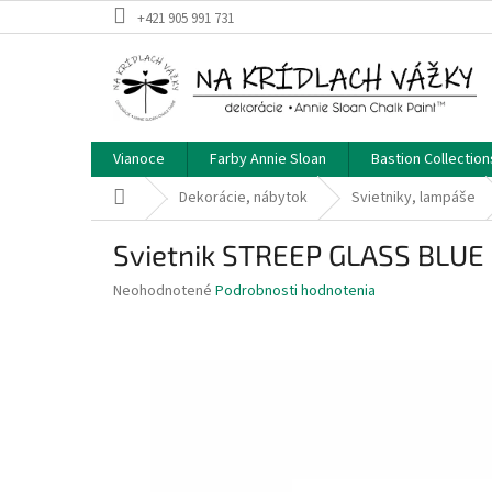
Prejsť
+421 905 991 731
na
obsah
Vianoce
Farby Annie Sloan
Bastion Collection
Domov
Dekorácie, nábytok
Svietniky, lampáše
Svietnik STREEP GLASS BLUE
Priemerné
Neohodnotené
Podrobnosti hodnotenia
hodnotenie
produktu
je
0,0
z
5
hviezdičiek.