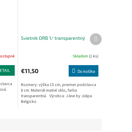
Ďalší
Svietnik ORB 1/ transparentný
produkt
ostupné
Skladom
(1 ks)
€11,50
ETAIL
Do košíka
dstavca
Rozmery: výška 15 cm, priemer podstavca
ová.
8 cm. Materiál matné sklo, farba
transparentná. Výrobca: J-line by Jolipa
Belgicko.