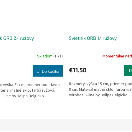
ik ORB 2/ ružový
Svietnik ORB 1/ ružový
Skladom
(1 ks)
Momentálne ned
€11,50
D
Do košíka
Rozmery: výška 15 cm, priemer po
: výška 21 cm, priemer podstavca
8 cm. Materiál matné sklo, farba ruž
teriál matné sklo, farba ružová.
Výrobca: J-line by Jolipa Belgicko.
 J-line by Jolipa Belgicko.