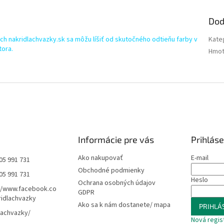
Dod
h nakridlachvazky.sk sa môžu líšiť od skutočného odtieňu farby v
Kate
tora.
Hmot
Informácie pre vás
Prihláse
Ako nakupovať
E-mail
05 991 731
Obchodné podmienky
05 991 731
Heslo
Ochrana osobných údajov
//www.facebook.co
GDPR
idlachvazky
Ako sa k nám dostanete/ mapa
PRIHLÁS
lachvazky/
Nová regis