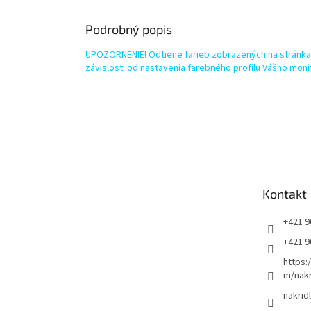
Podrobný popis
UPOZORNENIE! Odtiene farieb zobrazených na stránkac
závislosti od nastavenia farebného profilu Vášho moni
Z
á
p
ä
t
Kontakt
i
e
+421 9
+421 9
https:
m/nakr
nakrid