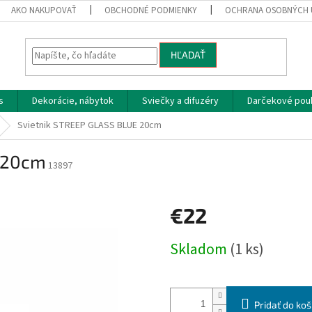
AKO NAKUPOVAŤ
OBCHODNÉ PODMIENKY
OCHRANA OSOBNÝCH 
HĽADAŤ
s
Dekorácie, nábytok
Sviečky a difuzéry
Darčekové pou
Svietnik STREEP GLASS BLUE 20cm
 20cm
13897
€22
Jednotková
Skladom
(1 ks)
cena:
Pridať do koš